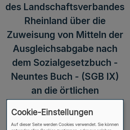
des Landschaftsverbandes
Rheinland über die
Zuweisung von Mitteln der
Ausgleichsabgabe nach
dem Sozialgesetzbuch -
Neuntes Buch - (SGB IX)
an die örtlichen
Fürsorgestellen bei den
Cookie-Einstellungen
Kreisen, kreisfreien und
Auf dieser Seite werden Cookies verwendet. Sie können