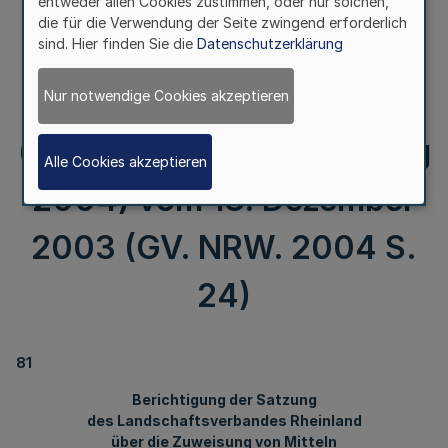
kreisangehörigen Städten
entweder allen Cookies zustimmen, oder nur solchen,
die für die Verwendung der Seite zwingend erforderlich
sind. Hier finden Sie die
Datenschutzerklärung
im Rheinland für das
Haushaltsjahr 2004
Nur notwendige Cookies akzeptieren
(Ausgleichsabgabesatzung
Alle Cookies akzeptieren
2004) vom 18. Dezember
2003 (GV. NRW. 2004 S.
24)
81
Berichtigung der Satzung
des Landschaftsverbandes Rheinland
über die Zuweisung von Mitteln