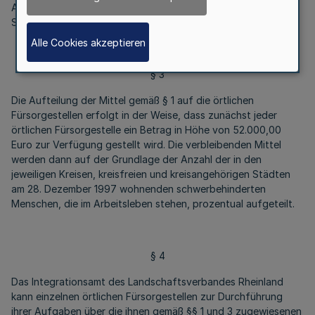
Ausgleichsfonds beim Bundesminister für Gesundheit und
Soziale Sicherung zustehenden Anteils.
Alle Cookies akzeptieren
§ 3
Die Aufteilung der Mittel gemäß § 1 auf die örtlichen
Fürsorgestellen erfolgt in der Weise, dass zunächst jeder
örtlichen Fürsorgestelle ein Betrag in Höhe von 52.000,00
Euro zur Verfügung gestellt wird. Die verbleibenden Mittel
werden dann auf der Grundlage der Anzahl der in den
jeweiligen Kreisen, kreisfreien und kreisangehörigen Städten
am 28. Dezember 1997 wohnenden schwerbehinderten
Menschen, die im Arbeitsleben stehen, prozentual aufgeteilt.
§ 4
Das Integrationsamt des Landschaftsverbandes Rheinland
kann einzelnen örtlichen Fürsorgestellen zur Durchführung
ihrer Aufgaben über die ihnen gemäß §§ 1 und 3 zugewiesenen