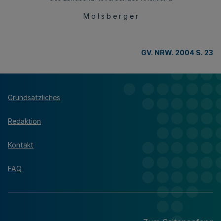
M o l s b e r g e r
GV. NRW. 2004 S. 23
Grundsätzliches
Redaktion
Kontakt
FAQ