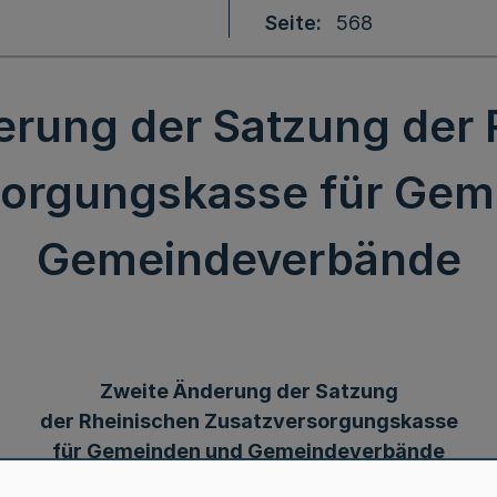
Seite
568
erung der Satzung der 
sorgungskasse für Gem
Gemeindeverbände
Zweite Änderung der Satzung
der Rheinischen Zusatzversorgungskasse
für Gemeinden und Gemeindeverbände