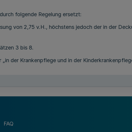
 durch folgende Regelung ersetzt:
nsung von 2,75 v.H., höchstens jedoch der in der Dec
ätzen 3 bis 8.
r „in der Krankenpflege und in der Kinderkrankenpfle
em Monatsbeitrag“ durch die Wörter „einem Beitrag“ e
m Wort „Zinsen“ die Wörter „zu 95 v.H.“ eingefügt und
eitrente“ durch das Wort „Rente“ ersetzt.
d das Wort „übertragen“ durch das Wort „berechnet“ er
FAQ