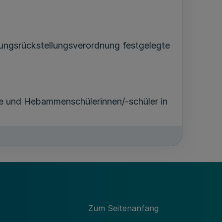
kungsrückstellungsverordnung festgelegte
ge und Hebammenschülerinnen/-schüler in
rsetzt.
 der letzte Halbsatz gestrichen.
setzt.
Zum Seitenanfang