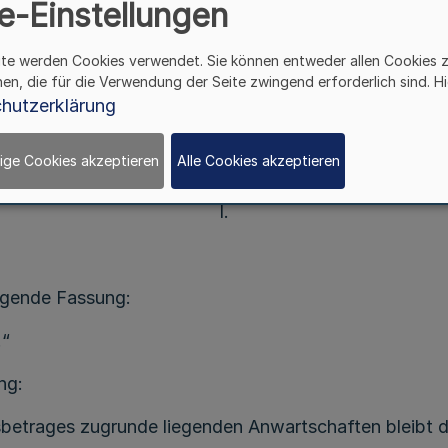
Vom 5. Oktober 2004
e-Einstellungen
tz 1 des Gesetzes über die kommunalen Versorgungsk
ite werden Cookies verwendet. Sie können entweder allen Cookies 
t der Kassenausschuss in seiner Sitzung vom 17. Jun
hen, die für die Verwendung der Seite zwingend erforderlich sind. Hi
hutzerklärung
sorgungskasse für Gemeinden und Gemeindeverbände 
uletzt geändert durch die Erste Satzungsänderung vo
ige Cookies akzeptieren
Alle Cookies akzeptieren
I.
olgende Fassung:
.“
ng:
betrages zugrunde liegenden Anwartschaften bleibt de