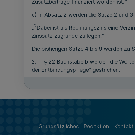
Zusatzbeiträge finanziert worden ist.“
c) In Absatz 2 werden die Sätze 2 und 3
2
„
Dabei ist als Rechnungszins eine Verzi
Zinssatz zugrunde zu legen.“
Die bisherigen Sätze 4 bis 9 werden zu S
2. In § 22 Buchstabe b werden die Wörte
der Entbindungspflege“ gestrichen.
3. In § 24 Satz 2 werden die Wörter „ein
4. In § 25 Abs. 2 Satz 1 werden hinter de
5. In § 26 Abs. 2 Satz 1 wird das Wort „Z
6. In § 27 Abs. 1 Buchstabe b Satz 3 wir
Grundsätzliches
Redaktion
Kontakt
7. § 28 Abs. 1 wird wie folgt geändert: