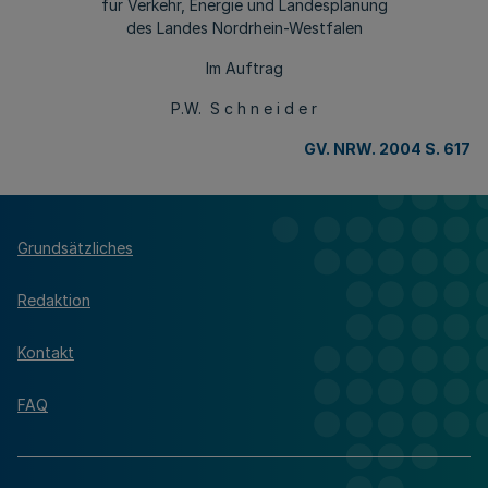
für Verkehr, Energie und Landesplanung
des Landes Nordrhein-Westfalen
Im Auftrag
P.W. S c h n e i d e r
GV. NRW. 2004 S. 617
Grundsätzliches
Redaktion
Kontakt
FAQ