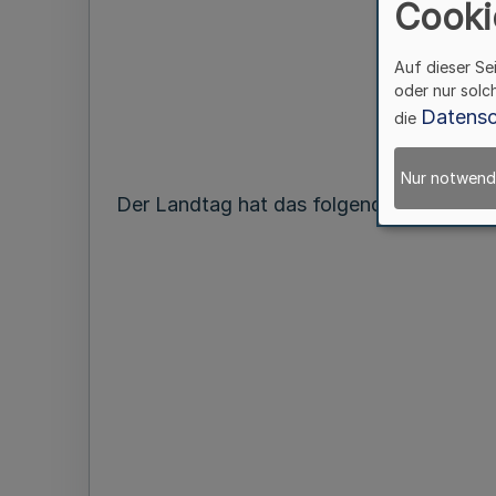
Cooki
Auf dieser Se
oder nur solc
Datensc
die
Nur notwend
Der Landtag hat das folgende Gesetz bes