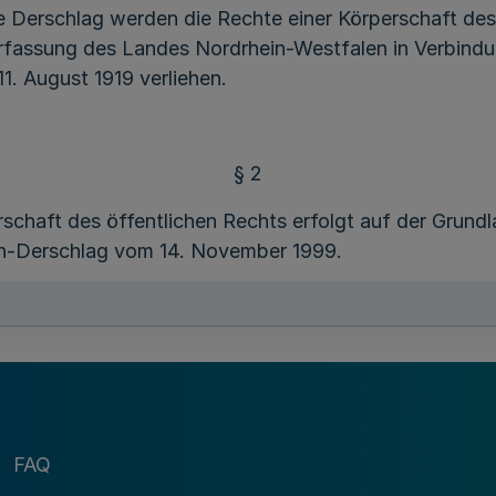
e Derschlag werden die Rechte einer Körperschaft des
rfassung des Landes Nordrhein-Westfalen in Verbindun
. August 1919 verliehen.
§ 2
erschaft des öffentlichen Rechts erfolgt auf der Grun
ch-Derschlag vom 14. November 1999.
r Religionsangelegenheiten zuständigen obersten Lan
§ 3
FAQ
kündung in Kraft.