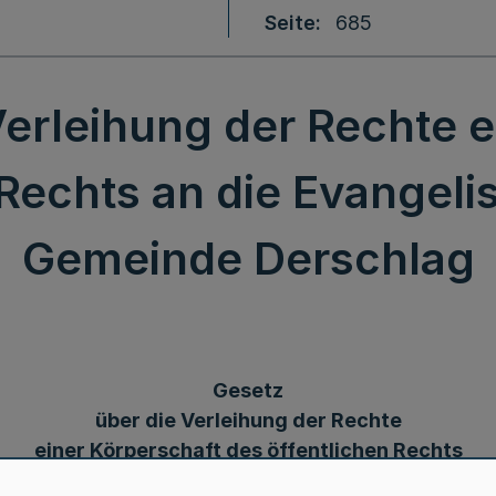
Seite
685
Verleihung der Rechte e
Rechts an die Evangeli
Gemeinde Derschlag
Gesetz
über die Verleihung der Rechte
einer Körperschaft des öffentlichen Rechts
an die Evangelisch-Freikirchliche