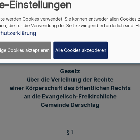
e-Einstellungen
Gemeinde Derschlag
ite werden Cookies verwendet. Sie können entweder allen Cookies 
hen, die für die Verwendung der Seite zwingend erforderlich sind. Hi
Vom 16. November 2004
hutzerklärung
ige Cookies akzeptieren
Alle Cookies akzeptieren
chlossen, das hiermit verkündet wird:
Gesetz
über die Verleihung der Rechte
einer Körperschaft des öffentlichen Rechts
an die Evangelisch-Freikirchliche
Gemeinde Derschlag
§ 1