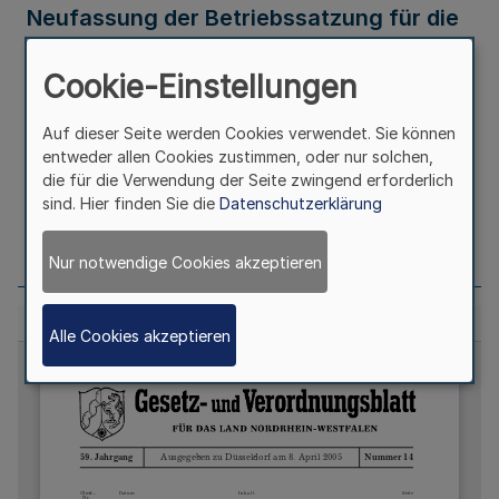
Neufassung der Betriebssatzung für die
Rheinischen Heilpädagogischen Heime
Cookie-Einstellungen
des Landschaftsverbandes Rheinland
Auf dieser Seite werden Cookies verwendet. Sie können
entweder allen Cookies zustimmen, oder nur solchen,
Ausfertigungsdatum
18.03.2005
die für die Verwendung der Seite zwingend erforderlich
sind. Hier finden Sie die
Datenschutzerklärung
Seite
223
Nur notwendige Cookies akzeptieren
Alle Cookies akzeptieren