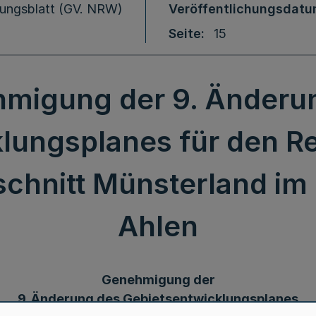
ungsblatt (GV. NRW)
Veröffentlichungsdat
Seite
15
migung der 9. Änderu
lungsplanes für den R
schnitt Münsterland im 
Ahlen
Genehmigung der
9. Änderung des Gebietsentwicklungsplanes