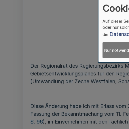
Cooki
Auf dieser Se
oder nur solc
Datensc
die
Nur notwend
Der Regionalrat des Regierungsbezirks Mü
Gebietsentwicklungsplanes für den Regie
(Umwandlung der Zeche Westfalen, Schach
Diese Änderung habe ich mit Erlass vom 
Fassung der Bekanntmachung vom 11. Feb
S. 96
), im Einvernehmen mit den fachlic