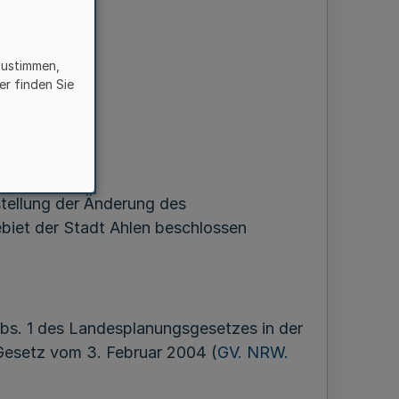
zustimmen,
er finden Sie
stellung der Änderung des
biet der Stadt Ahlen beschlossen
Abs. 1 des Landesplanungsgesetzes in der
 Gesetz vom 3. Februar 2004 (
GV. NRW.