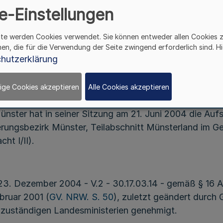
für den Regierungsbezirk Münster,
e-Einstellungen
Teilabschnitt Münsterland
im Gebiet der Stadt Ahlen
ite werden Cookies verwendet. Sie können entweder allen Cookies 
hen, die für die Verwendung der Seite zwingend erforderlich sind. Hi
hutzerklärung
Vom 23. Dezember 2004
ige Cookies akzeptieren
Alle Cookies akzeptieren
nster hat in seiner Sitzung am 21. Juni 2004 die Auf
rungsbezirk Münster, Teilabschnitt Münsterland im Ge
t I/II).
23. Dezember 2004 - V.2 - 30.17.03.14 - gemäß § 16 
ruar 2001 (
GV. NRW. S. 50
), zuletzt geändert durch
h zuständigen Landesministerien genehmigt.