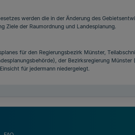
setzes werden die in der Änderung des Gebietsentwi
g Ziele der Raumordnung und Landesplanung.
planes für den Regierungsbezirk Münster, Teilabschni
ndesplanungsbehörde), der Bezirksregierung Münster
Einsicht für jedermann niedergelegt.
r Änderung des Gebietsentwicklungsplanes im Gesetz
bs. 2 Satz 1 des Landesplanungsgesetzes.
weise ich auf Folgendes hin:
FAQ