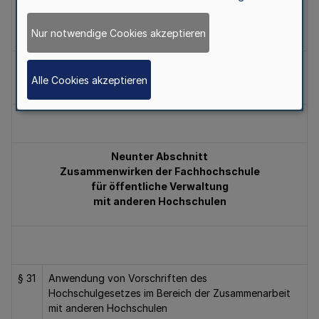
§
Aufsicht
29
Nur notwendige Cookies akzeptieren
§
Genehmigungen
30
Alle Cookies akzeptieren
Neunter Abschnitt
Zusammenwirken der Fachhochschule
für öffentliche Verwaltung
mit anderen Hochschulen
§ 31
Anwendung von Vorschriften des
Hochschulgesetzes im Bereich der Zusammenarbeit
mit anderen Hochschulen