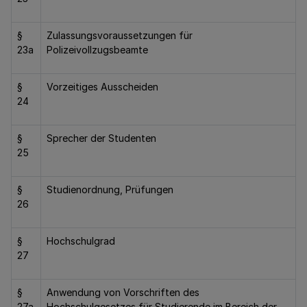
§
Zulassungsvoraussetzungen für
23a
Polizeivollzugsbeamte
§
Vorzeitiges Ausscheiden
24
§
Sprecher der Studenten
25
§
Studienordnung, Prüfungen
26
§
Hochschulgrad
27
§
Anwendung von Vorschriften des
27a
Hochschulgesetzes für Studierende im Bereich der