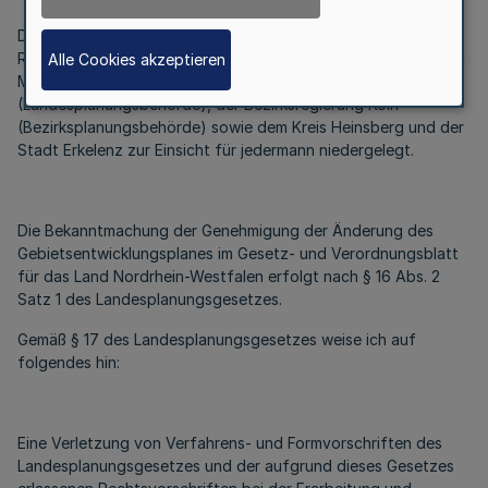
Die 4. Änderung des Gebietsentwicklungsplanes für den
Regierungsbezirk Köln, Teilabschnitt Region Aachen wird beim
Alle Cookies akzeptieren
Ministerium für Verkehr, Energie und Landesplanung
(Landesplanungsbehörde), der Bezirksregierung Köln
(Bezirksplanungsbehörde) sowie dem Kreis Heinsberg und der
Stadt Erkelenz zur Einsicht für jedermann niedergelegt.
Die Bekanntmachung der Genehmigung der Änderung des
Gebietsentwicklungsplanes im Gesetz- und Verordnungsblatt
für das Land Nordrhein-Westfalen erfolgt nach § 16 Abs. 2
Satz 1 des Landesplanungsgesetzes.
Gemäß § 17 des Landesplanungsgesetzes weise ich auf
folgendes hin:
Eine Verletzung von Verfahrens- und Formvorschriften des
Landesplanungsgesetzes und der aufgrund dieses Gesetzes