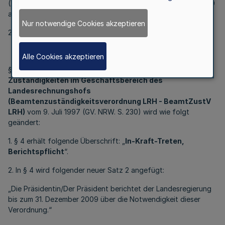
(2) Diese Verordnung tritt mit Ablauf des 30. September 2009
außer Kraft.“
Nur notwendige Cookies akzeptieren
2030
Artikel 19
Alle Cookies akzeptieren
§ 4 der
Verordnung über beamtenrechtliche
Zuständigkeiten im Geschäftsbereich des
Landesrechnungshofs
(Beamtenzuständigkeitsverordnung LRH - BeamtZustV
LRH)
vom 9. Juli 1997 (GV. NRW. S. 230) wird wie folgt
geändert:
1. § 4 erhält folgende Überschrift: „
In-Kraft-Treten,
Berichtspflicht
“.
2. In § 4 wird folgender neuer Satz 2 angefügt:
„Die Präsidentin/Der Präsident berichtet der Landesregierung
bis zum 31. Dezember 2009 über die Notwendigkeit dieser
Verordnung.“