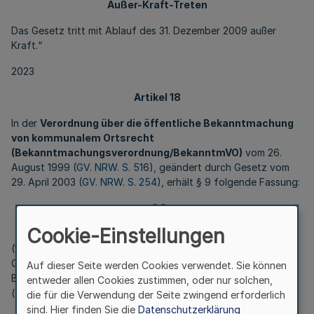
Außer-Kraft-Treten
Das Gesetz tritt mit Ablauf des 31. Dezember 2009 außer
Kraft.“
2023
Artikel 18
In der
Verordnung über die öffentliche Bekanntmachung
von kommunalem Ortsrecht
(Bekanntmachungsverordnung/BekanntmVO)
vom 26.
August 1999 (
GV. NRW. S. 51
6), geändert durch Gesetz vom
29. April 2003 (
GV. NRW. S. 254
), erhält § 9 folgende Fassung:
„
§ 9
In-Kraft-Treten, Außer-Kraft-Treten
Cookie-Einstellungen
(1) Diese Verordnung tritt am 1. Oktober 1999 in Kraft.
Gleichzeitig tritt die Verordnung über die öffentliche
Auf dieser Seite werden Cookies verwendet. Sie können
Bekanntmachung von kommunalem Ortsrecht vom 7. April 1981
entweder allen Cookies zustimmen, oder nur solchen,
(
GV. NRW. S. 224
) außer Kraft.
die für die Verwendung der Seite zwingend erforderlich
sind. Hier finden Sie die
Datenschutzerklärung