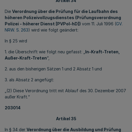
Artikel 34
Die
Verordnung über die Prüfung für die Laufbahn des
höheren Polizeivollzugsdienstes (Prüfungsverordnung
Polizei - höherer Dienst [PVPol-hD])
vom 11. Juli 1996 (
GV.
NRW. S. 263
) wird wie folgt geändert:
In § 25 wird
1. die Überschrift wie folgt neu gefasst: „
In-Kraft-Treten,
Außer-Kraft-Treten
“,
2. aus den bisherigen Sätzen 1 und 2 Absatz 1 und
3. als Absatz 2 angefügt:
„(2) Diese Verordnung tritt mit Ablauf des 30. Dezember 2007
außer Kraft.“
203014
Artikel 35
In § 34 der
Verordnung über die Ausbildung und Prüfung