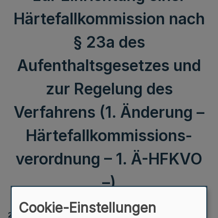
Härtefallkommission nach
§ 23a des
Aufenthaltsgesetzes und
zur Regelung des
Verfahrens (1. Änderung –
Härtefallkommissions-
verordnung – 1. Ä-HFKVO
–)
Cookie-Einstellungen
2182