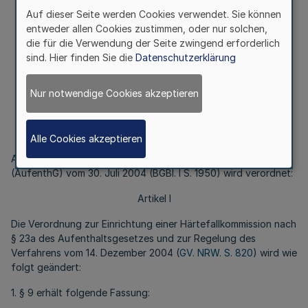
Auf dieser Seite werden Cookies verwendet. Sie können
Erste Verordnung zur Änderung
entweder allen Cookies zustimmen, oder nur solchen,
der Verordnung
die für die Verwendung der Seite zwingend erforderlich
zur Einrichtung einer Härtefallkommission
sind. Hier finden Sie die
Datenschutzerklärung
nach § 23a des Aufenthaltsgesetzes und
zur Regelung des Verfahrens
(1. Änderung – Härtefallkommissions-
Nur notwendige Cookies akzeptieren
verordnung – 1. Ä-HFKVO –)
Vom 19. April 2005
Alle Cookies akzeptieren
Aufgrund des § 23a Abs. 2 des Aufenthaltsgesetzes
(AufenthG) vom 30. Juli 2004 (BGBl. I S. 1950) wird verordnet:
Artikel I
Die Verordnung zur Einrichtung einer Härtefallkommission nach
§ 23a des Aufenthaltsgesetzes und zur Regelung des
Verfahrens vom 14. Dezember 2004 (
GV. NRW. S. 820
) wird wie
folgt geändert:
1. § 9 erhält folgende Fassung: