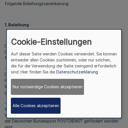
folgende Beleihungsvereinbarung:
1. Beleihung
Cookie-Einstellungen
Das Land überträgt der Deutsche Post Immobilienservice
GmbH die Durchführung des AFWoG und des 2. AFWoG NRW
Auf dieser Seite werden Cookies verwendet. Sie können
für
entweder allen Cookies zustimmen, oder nur solchen,
die für die Verwendung der Seite zwingend erforderlich
- Wohnungen, die mit Wohnungsfürsorgemitteln der
sind. Hier finden Sie die
Datenschutzerklärung
Deutschen Bundespost oder der Deutschen Bundespost
POSTDIENST im Sinne der §§ 87a und 111 des Zweiten
Wohnungsbaugesetzes in der bis zum 31. Dezember 2001
Nur notwendige Cookies akzeptieren
geltenden Fassung gefördert worden sind,
- öffentlich geförderte Wohnungen im Sinne des
Alle Cookies akzeptieren
Wohnungsbindungsgesetzes, die überwiegend mit
Wohnungsfürsorgemitteln der Deutschen Bundespost oder
der Deutschen Bundespost POSTDIENST gefördert worden
sind.