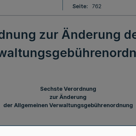
Seite
762
dnung zur Änderung d
waltungsgebührenord
Sechste Verordnung
zur Änderung
der Allgemeinen Verwaltungsgebührenordnung
Vom 20. September 2005