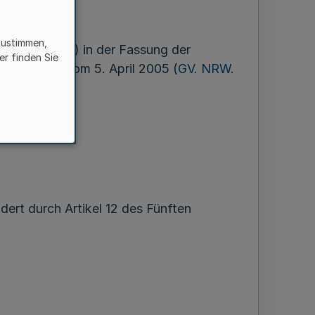
zustimmen,
n (GebG NRW) in der Fassung der
er finden Sie
des Gesetzes vom 5. April 2005 (
GV. NRW.
ndert durch Artikel 12 des Fünften