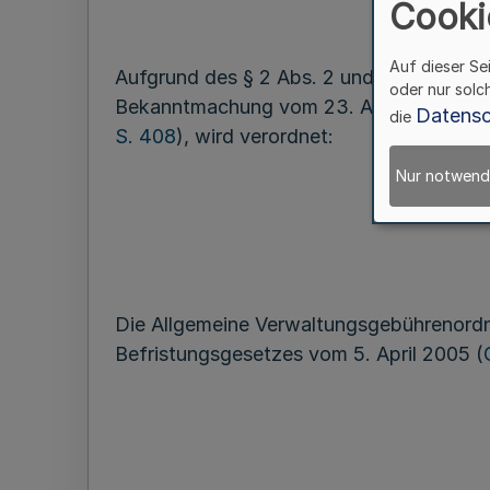
Cooki
Auf dieser Se
Aufgrund des § 2 Abs. 2 und des § 6 de
oder nur solc
Bekanntmachung vom 23. August 1999 (
Datensc
die
S. 408
), wird verordnet:
Nur notwend
Die Allgemeine Verwaltungsgebührenordn
Befristungsgesetzes vom 5. April 2005 (