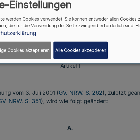
e-Einstellungen
ite werden Cookies verwendet. Sie können entweder allen Cookies 
s Gebührengesetzes für das Land Nordrhein-Westfale
hen, die für die Verwendung der Seite zwingend erforderlich sind. Hi
GV. NRW. S. 524
), zuletzt geändert durch Artikel II 
hutzerklärung
ige Cookies akzeptieren
Alle Cookies akzeptieren
Artikel I
ung vom 3. Juli 2001 (
GV. NRW. S. 262
), zuletzt geä
GV. NRW. S. 351
), wird wie folgt geändert:
A.