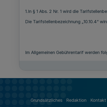
1.In § 1 Abs. 2 Nr. 1 wird die Tarifstellen
Die Tarifstellenbezeichnung „10.10.4“ wird
Im Allgemeinen Gebührentarif werden f
2. Nach der Tarifstelle 5a.3 werden folge
„5a.4
Ausstellung eines fälschungssicheren vo
Gebühr: Euro 14
Grundsätzliches
Redaktion
Kontakt
5a.5