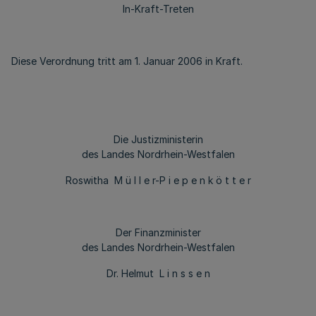
In-Kraft-Treten
Diese Verordnung tritt am 1. Januar 2006 in Kraft.
Die Justizministerin
des Landes Nordrhein-Westfalen
Roswitha M ü l l e r-P i e p e n k ö t t e r
Der Finanzminister
des Landes Nordrhein-Westfalen
Dr. Helmut L i n s s e n