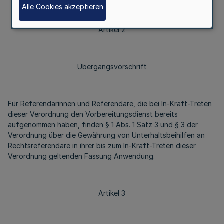
Alle Cookies akzeptieren
Artikel 2
Übergangsvorschrift
Für Referendarinnen und Referendare, die bei In-Kraft-Treten
dieser Verordnung den Vorbereitungsdienst bereits
aufgenommen haben, finden § 1 Abs. 1 Satz 3 und § 3 der
Verordnung über die Gewährung von Unterhaltsbeihilfen an
Rechtsreferendare in ihrer bis zum In-Kraft-Treten dieser
Verordnung geltenden Fassung Anwendung.
Artikel 3