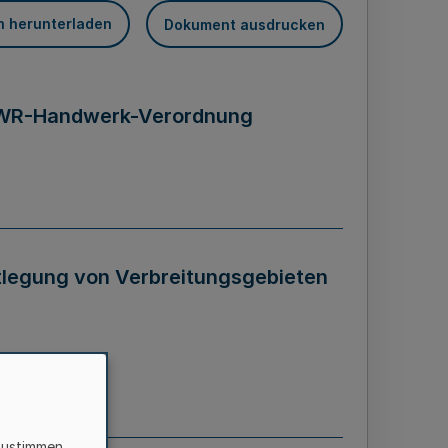
n herunterladen
Dokument ausdrucken
/EWR-Handwerk-Verordnung
stlegung von Verbreitungsgebieten
zustimmen,