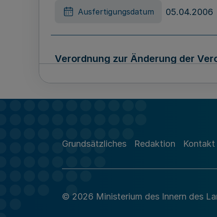
05.04.2006
Ausfertigungsdatum
Verordnung zur Änderung der Vero
2006/2007
18.05.2006
Ausfertigungsdatum
Grundsätzliches
Redaktion
Kontakt
Neunte Verordnung zur Änderung d
Gerichtsvollzieher (GVEntschVO)
© 2026 Ministerium des Innern des L
22.05.2006
Ausfertigungsdatum