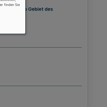
er finden Sie
ten auf dem Gebiet des