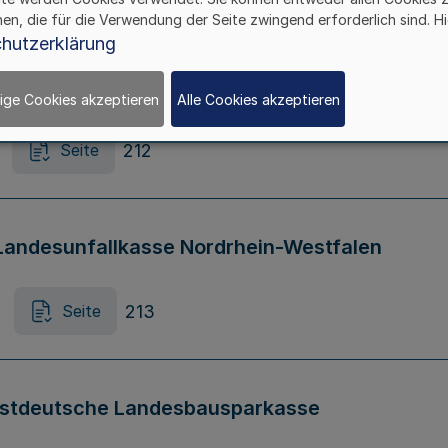
hen, die für die Verwendung der Seite zwingend erforderlich sind. Hi
er Verordnung zur Regelung von Zuständigkei
hutzerklärung
stVOtU)
ige Cookies akzeptieren
Alle Cookies akzeptieren
212
Seite
Landesunfallkasse Nordrhein-Westfalen
213
Seite
estdeutsche Landesbausparkasse