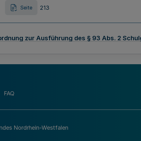
213
Seite
rdnung zur Ausführung des § 93 Abs. 2 Schulg
215
Seite
FAQ
er Verordnung zur Abgeltung der Bürokosten 
andes Nordrhein-Westfalen
215
Seite