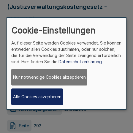
(Justizverwaltungskostengesetz -
JVKostG)
Cookie-Einstellungen
Ausfertigungsdatum
13.06.2006
Auf dieser Seite werden Cookies verwendet. Sie können
entweder allen Cookies zustimmen, oder nur solchen,
Seite
291
die für die Verwendung der Seite zwingend erforderlich
sind. Hier finden Sie die
Datenschutzerklärung
Nur notwendige Cookies akzeptieren
Gesetz zur Umsetzung von Regelungen
des Sozialgesetzbuchs
Alle Cookies akzeptieren
Ausfertigungsdatum
27.06.2006
Seite
292