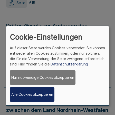
Seite
615
Drittes Gesetz zur Änderung des
Cookie-Einstellungen
Wohnungsbauförderungsgesetzes
(WBFG)
Auf dieser Seite werden Cookies verwendet. Sie können
entweder allen Cookies zustimmen, oder nur solchen,
die für die Verwendung der Seite zwingend erforderlich
Ausfertigungsdatum
12.12.2006
sind. Hier finden Sie die
Datenschutzerklärung
Seite
616
Nur notwendige Cookies akzeptieren
Alle Cookies akzeptieren
Gesetz zu dem Dritten Änderungsvertrag
zwischen dem Land Nordrhein-Westfalen