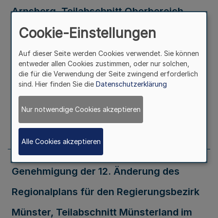
Arnsberg, Teilabschnitt Oberbereich
Cookie-Einstellungen
Dortmund - östlicher Teil (Kreis Soest
und Hochsauerlandkreis) - im Gebiet der
Auf dieser Seite werden Cookies verwendet. Sie können
entweder allen Cookies zustimmen, oder nur solchen,
Stadt Sundern
die für die Verwendung der Seite zwingend erforderlich
sind. Hier finden Sie die
Datenschutzerklärung
Ausfertigungsdatum
23.03.2006
Nur notwendige Cookies akzeptieren
Seite
147
Alle Cookies akzeptieren
Genehmigung der 12. Änderung des
Regionalplans für den Regierungsbezirk
Münster, Teilabschnitt Münsterland im