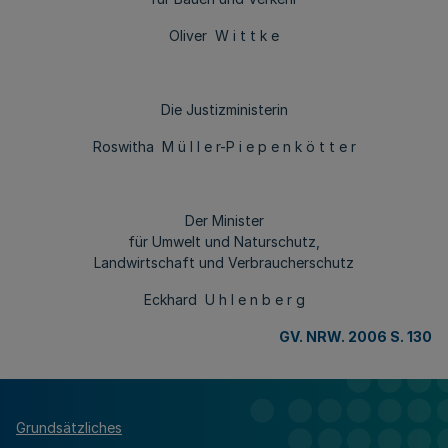
Oliver W i t t k e
Die Justizministerin
Roswitha M ü l l e r-P i e p e n k ö t t e r
Der Minister
für Umwelt und Naturschutz,
Landwirtschaft und Verbraucherschutz
Eckhard U h l e n b e r g
GV. NRW. 2006 S. 130
Grundsätzliches