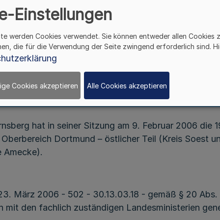
für den Regierungsbezirk Arnsberg,
e-Einstellungen
Teilabschnitt Oberbereich Dortmund
 östlicher Teil (Kreis Soest und Hochsauerlandkreis)
ite werden Cookies verwendet. Sie können entweder allen Cookies 
im Gebiet der Stadt Sundern
hen, die für die Verwendung der Seite zwingend erforderlich sind. Hi
hutzerklärung
Vom 23. März 2006
ige Cookies akzeptieren
Alle Cookies akzeptieren
nsberg hat in seiner Sitzung am 9. Februar 2006 die 
 Oberbereich Dortmund – östlicher Teil (Kreis Soest u
e Amecke).
 23. März 2006 - 502 - 30.13.03.18 - gemäß § 20 Abs
n mit den fachlich zuständigen Landesministerien gen