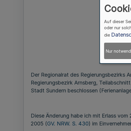
Cooki
-
Auf dieser Se
oder nur solc
Datensc
die
Nur notwend
Der Regionalrat des Regierungsbezirks Ar
Regierungsbezirk Arnsberg, Teilabschnitt
Stadt Sundern beschlossen (Ferienanlag
Diese Änderung habe ich mit Erlass vom
2005 (
GV. NRW. S. 430
) im Einvernehme