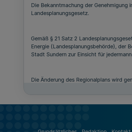
Die Bekanntmachung der Genehmigung im 
Landesplanungsgesetz.
Gemäß § 21 Satz 2 Landesplanungsgesetz 
Energie (Landesplanungsbehörde), der B
Stadt Sundern zur Einsicht für jedermann
Die Änderung des Regionalplans wird g
Raumordnung. Sie ist nach Maßgabe der 
öffentlicher Aufgaben bei raumbedeuts
Grundsätze enthält, sind sie nach Maßg
öffentlicher Aufgaben bei raumbedeuts
Gemäß § 23 des Landesplanungsgesetzes 
Grundsätzliches
Redaktion
Kontakt