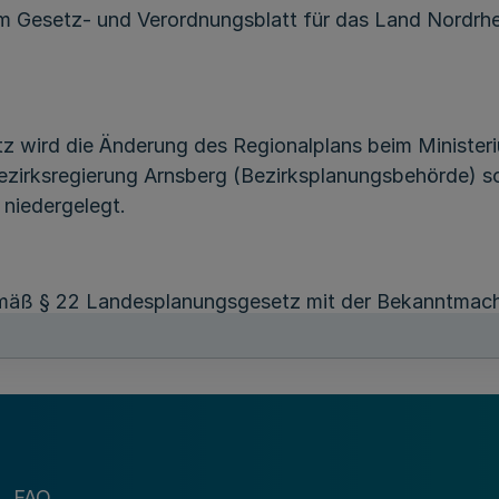
Gesetz- und Verordnungsblatt für das Land Nordrhein
wird die Änderung des Regionalplans beim Ministeriu
ezirksregierung Arnsberg (Bezirksplanungsbehörde) 
 niedergelegt.
emäß § 22 Landesplanungsgesetz mit der Bekanntmac
§§ 4 und 5 Raumordnungsgesetz von den öffentlichen
amen Planungen und Maßnahmen zu beachten. Soweit 
abe des § 4 Raumordnungsgesetz von den öffentlichen
amen Planungen und Maßnahmen zu berücksichtigen.
weise ich auf Folgendes hin:
FAQ