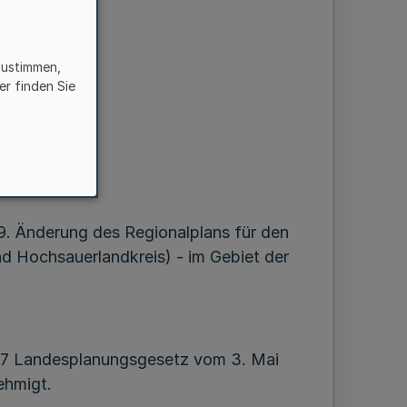
 -
zustimmen,
er finden Sie
19. Änderung des Regionalplans für den
nd Hochsauerlandkreis) - im Gebiet der
. 7 Landesplanungsgesetz vom 3. Mai
ehmigt.