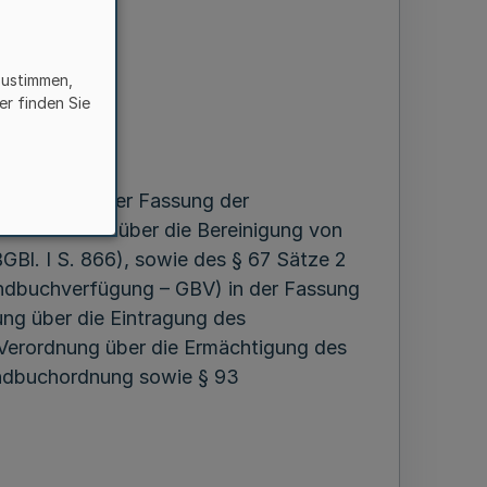
-VO)
zustimmen,
er finden Sie
ng (GBO) in der Fassung der
ten Gesetzes über die Bereinigung von
GBl. I S. 866), sowie des § 67 Sätze 2
undbuchverfügung – GBV) in der Fassung
ung über die Eintragung des
r Verordnung über die Ermächtigung des
rundbuchordnung sowie § 93