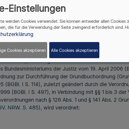
ölfte Änderungs-VO zur Grundbuch-Automations
e-Einstellungen
ite werden Cookies verwendet. Sie können entweder allen Cookies 
hen, die für die Verwendung der Seite zwingend erforderlich sind. Hi
Vom 30. Oktober 2006
hutzerklärung
ige Cookies akzeptieren
Alle Cookies akzeptieren
es § 141 Abs. 2 Satz 4 Halbsatz 1 der Grundbuchordnu
 S. 1114), zuletzt geändert durch Artikel 88 des Ers
 Bundesministeriums der Justiz vom 19. April 2006 (B
rordnung zur Durchführung der Grundbuchordnung (Gr
(BGBl. I S. 114), zuletzt geändert durch die Verordn
99 (BGBl. I S. 497), in Verbindung mit §§ 1 bis 3 de
sverordnungen nach § 126 Abs. 1 und § 141 Abs. 2 G
GV. NRW. S. 485
), wird verordnet: