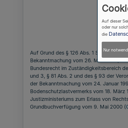
(Zw
Cooki
Auf dieser Se
oder nur solc
Datensc
die
Nur notwend
Auf Grund des § 126 Abs. 1 Satz 1 und d
Bekanntmachung vom 26. Mai 1994 (BGBl. I
Bundesrecht im Zuständigkeitsbereich des
und 3, § 81 Abs. 2 und des § 93 der Ve
der Bekanntmachung vom 24. Januar 1995 
Bodenschutzlastvermerks vom 18. März 19
Justizministeriums zum Erlass von Recht
Grundbuchverfügung vom 9. Mai 2000 (