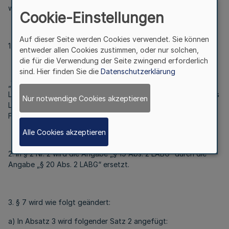
wie folgt geändert:
Cookie-Einstellungen
Auf dieser Seite werden Cookies verwendet. Sie können
1. Die Verordnung wird wie folgt neu bezeichnet:
entweder allen Cookies zustimmen, oder nur solchen,
die für die Verwendung der Seite zwingend erforderlich
sind. Hier finden Sie die
Datenschutzerklärung
„Verordnung über die Ausbildung und Prüfung für die
Laufbahn des höheren agrarwirtschaftlichen Dienstes und des
Nur notwendige Cookies akzeptieren
Lehramtes an Berufskollegs der agrarwirtschaftlichen
Fachrichtung im Land Nordrhein-Westfalen (VAPhagrD)“.
Alle Cookies akzeptieren
2. In § 2 Nr. 2 wird die Angabe „§ 19 Abs. 2 LABG“ durch die
Angabe „§ 20 Abs. 2 LABG“ ersetzt.
3. § 7 wird wie folgt geändert:
a) In Absatz 3 wird folgender Satz 2 angefügt: