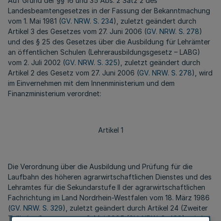
Auf Grund der §§ 16 und 35 Abs. 2 Satz 2 des
Landesbeamtengesetzes in der Fassung der Bekanntmachung
vom 1. Mai 1981 (
GV. NRW. S. 234
), zuletzt geändert durch
Artikel 3 des Gesetzes vom 27. Juni 2006 (
GV. NRW. S. 278
)
und des § 25 des Gesetzes über die Ausbildung für Lehrämter
an öffentlichen Schulen (Lehrerausbildungsgesetz – LABG)
vom 2. Juli 2002 (
GV. NRW. S. 325
), zuletzt geändert durch
Artikel 2 des Gesetz vom 27. Juni 2006 (
GV. NRW. S. 278
), wird
im Einvernehmen mit dem Innenministerium und dem
Finanzministerium verordnet:
Artikel 1
Die Verordnung über die Ausbildung und Prüfung für die
Laufbahn des höheren agrarwirtschaftlichen Dienstes und des
Lehramtes für die Sekundarstufe II der agrarwirtschaftlichen
Fachrichtung im Land Nordrhein-Westfalen vom 18. März 1986
(
GV. NRW. S. 329
), zuletzt geändert durch Artikel 24 (Zweiter
Teil) des Gesetzes vom 3. Mai 2005 (
GV. NRW. S. 498
), wird