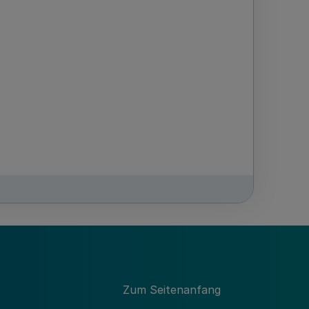
GV.
NRW. 2006 S. 527
Zum Seitenanfang