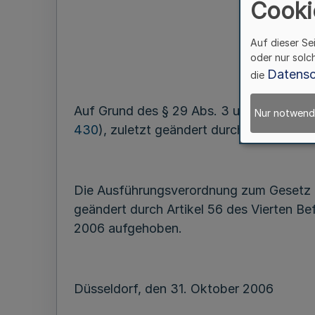
Cooki
Auf dieser Se
oder nur solc
Datensc
die
Auf Grund des § 29 Abs. 3 und 4 des Ge
Nur notwend
430
), zuletzt geändert durch Gesetz vo
Die Ausführungsverordnung zum Gesetz ü
geändert durch Artikel 56 des Vierten B
2006 aufgehoben.
Düsseldorf, den 31. Oktober 2006