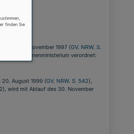
zustimmen,
er finden Sie
DG) vom 25. November 1997 (
GV. NRW. S.
en mit dem Innenministerium verordnet:
 20. August 1999 (
GV. NRW. S. 542
),
32), wird mit Ablauf des 30. November