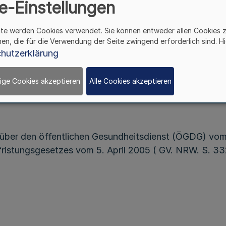
e-Einstellungen
ite werden Cookies verwendet. Sie können entweder allen Cookies 
Vom 31. Oktober 2006
hen, die für die Verwendung der Seite zwingend erforderlich sind. Hi
hutzerklärung
setzes über den öffentlichen Gesundheitsdienst (ÖG
ige Cookies akzeptieren
Alle Cookies akzeptieren
m 1. März 2005 (
GV. NRW. S. 190
), wird im Einvernehm
ber den öffentlichen Gesundheitsdienst (ÖGDG) vom
efristungsgesetzes vom 5. April 2005 ( GV. NRW. S. 3