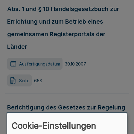
Abs. 1 und § 10 Handelsgesetzbuch zur
Errichtung und zum Betrieb eines
gemeinsamen Registerportals der
Länder
Ausfertigungsdatum
30.10.2007
Seite
658
Berichtigung des Gesetzes zur Regelung
von Umweltinformationen im Lande
Cookie-Einstellungen
Nordrhein-Westfalen