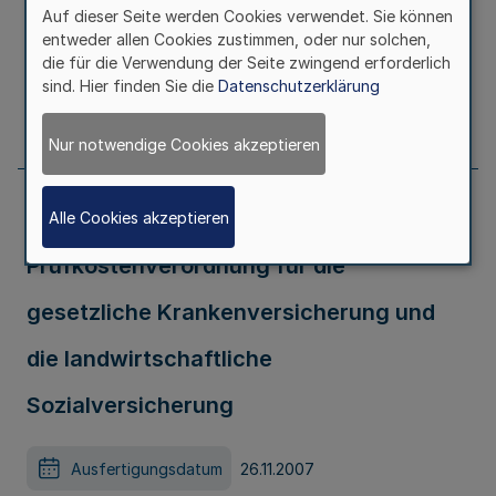
Auf dieser Seite werden Cookies verwendet. Sie können
entweder allen Cookies zustimmen, oder nur solchen,
Ausfertigungsdatum
12.11.2007
die für die Verwendung der Seite zwingend erforderlich
sind. Hier finden Sie die
Datenschutzerklärung
Seite
658
Nur notwendige Cookies akzeptieren
Siebte Verordnung zur Änderung der
Alle Cookies akzeptieren
Prüfkostenverordnung für die
gesetzliche Krankenversicherung und
die landwirtschaftliche
Sozialversicherung
Ausfertigungsdatum
26.11.2007