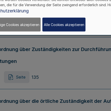
hen, die für die Verwendung der Seite zwingend erforderlich sind. Hi
 für Arbeit, Gesundheit und Soziales
hutzerklärung
ige Cookies akzeptieren
Alle Cookies akzeptieren
135
Seite
rdnung über Zuständigkeiten zur Durchführun
htungen
135
Seite
rdnung über die örtliche Zuständigkeit der A