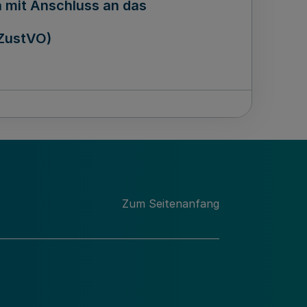
 mit Anschluss an das
ZustVO)
chtsverordnung nach § 1 ZahlVGJG
Zum Seitenanfang
 des Landesbesoldungsgesetzes