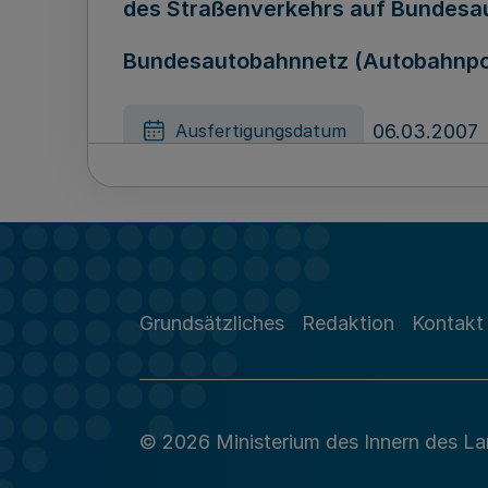
des Straßenverkehrs auf Bundesa
Bundesautobahnnetz (Autobahnpol
06.03.2007
Ausfertigungsdatum
Verordnung über die Ermächtigung
20.03.2007
Ausfertigungsdatum
Grundsätzliches
Redaktion
Kontakt
Gesetz zur Änderung des Polizei
© 2026 Ministerium des Innern des L
Nordrhein-Westfalen