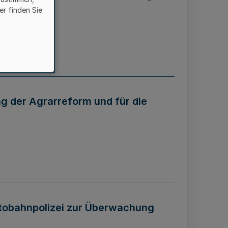
er finden Sie
g der Agrarreform und für die
utobahnpolizei zur Überwachung