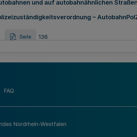
utobahnen und auf autobahnähnlichen Straßen
izeizuständigkeitsverordnung – AutobahnPol
136
Seite
 des Justizministeriums zum Erlass einer Re
137
Seite
FAQ
gesetzes des Landes Nordrhein-Westfalen und
andes Nordrhein-Westfalen