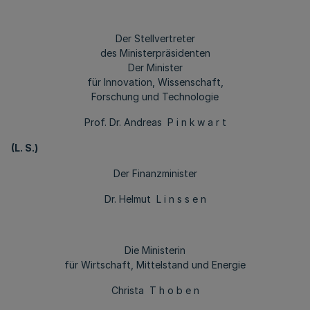
Der Stellvertreter
des Ministerpräsidenten
Der Minister
für Innovation, Wissenschaft,
Forschung und Technologie
Prof. Dr. Andreas P i n k w a r t
(L. S.)
Der Finanzminister
Dr. Helmut L i n s s e n
Die Ministerin
für Wirtschaft, Mittelstand und Energie
Christa T h o b e n