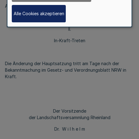
Absatz 1 wird Satz 1 und Absatz 2 wird gestrichen.
Alle Cookies akzeptieren
II.
In-Kraft-Treten
Die Änderung der Hauptsatzung tritt am Tage nach der
Bekanntmachung im Gesetz- und Verordnungsblatt NRW in
Kraft.
Der Vorsitzende
der Landschaftsversammlung Rheinland
Dr. W i l h e l m