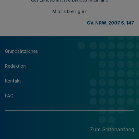
M o l s b e r g e r
GV. NRW. 2007 S. 147
Grundsätzliches
Redaktion
Kontakt
FAQ
Zum Seitenanfang