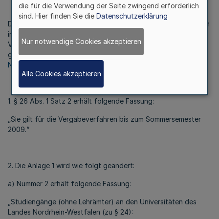
die für die Verwendung der Seite zwingend erforderlich
sind. Hier finden Sie die
Datenschutzerklärung
Die Verordnung über die zentrale Vergabe von Studienplätzen
in Nordrhein-Westfalen (Vergabeverordnung NRW -
Nur notwendige Cookies akzeptieren
VergabeVO NRW) vom 2. Mai 2006 (
GV. NRW. S. 166
),
geändert durch Verordnung vom 12. Dezember 2006 (
GV.
NRW. 2007 S. 4
), wird wie folgt geändert:
Alle Cookies akzeptieren
1. § 26 Abs. 1 Satz 2 erhält folgende Fassung:
„Sie gilt für die Vergabeverfahren bis zum Sommersemester
2009.“
2. Die Anlage 1 wird wie folgt geändert:
a) Nummer 2 erhält folgende Fassung:
„Studiengänge (ohne Lehrämter) an den Universitäten des
Landes Nordrhein-Westfalen (zu § 24):