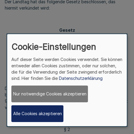
Der Landtag hat das folgende Gesetz beschlossen, das
hiermit verkündet wird:
Gesetz
zur Aufhebung des Gesetzes zur Festsetzung
besonderer Stellenobergrenzen bei der
Cookie-Einstellungen
Gemeindeprüfungsanstalt
vom 30. April 2002
Auf dieser Seite werden Cookies verwendet. Sie können
entweder allen Cookies zustimmen, oder nur solchen,
die für die Verwendung der Seite zwingend erforderlich
§ 1
sind. Hier finden Sie die
Datenschutzerklärung
Das Gesetz zur Festsetzung besonderer Stellenobergrenzen
Nur notwendige Cookies akzeptieren
bei der Gemeindeprüfungsanstalt vom 30. April 2002 - Artikel
9 des Gesetzes zur Errichtung einer Gemeindeprüfungsanstalt
vom 30. April 2002 – (GV. NRW. S. 160) wird aufgehoben.
Alle Cookies akzeptieren
§ 2