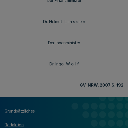
Der Finanzminister
Dr. Helmut L i n s s e n
Der Innenminister
Dr. Ingo W o l f
GV.
NRW. 2007 S. 192
Grundsätzliches
Redaktion