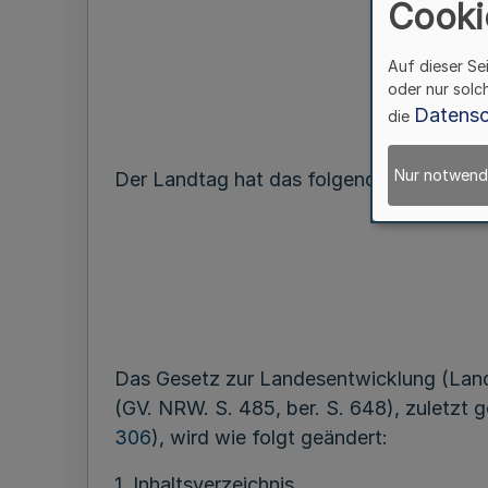
Cooki
Auf dieser Se
oder nur solc
Datensc
die
Nur notwend
Der Landtag hat das folgende Gesetz bes
Das Gesetz zur Landesentwicklung (La
(GV. NRW. S. 485, ber. S. 648), zuletzt 
306
), wird wie folgt geändert:
1. Inhaltsverzeichnis