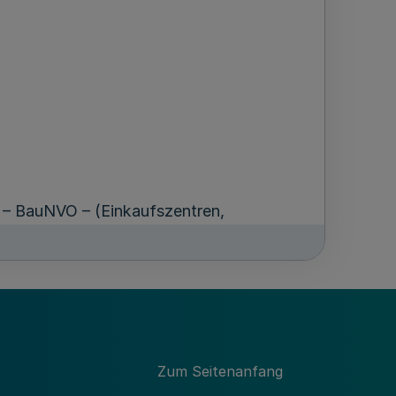
g – BauNVO – (Einkaufszentren,
zentralen Versorgungsbereichen
hten sich in Art und Umfang nach der
ktionsfähigkeit zentraler
 Versorgung der Bevölkerung in ihrem
2
.000 m
Verkaufsfläche nur ausgewiesen
Zum Seitenanfang
zentren räumlich und funktional fest.