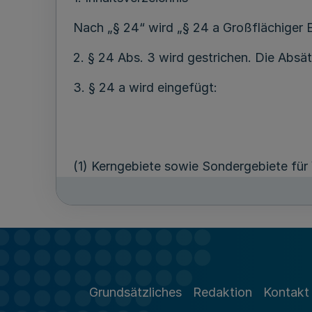
Nach „§ 24“ wird „§ 24 a Großflächiger E
2. § 24 Abs. 3 wird gestrichen. Die Absä
3. § 24 a wird eingefügt:
(1) Kerngebiete sowie Sondergebiete für
großflächige Einzelhandelsbetriebe und 
ausgewiesen werden; Absätze 3 bis 6 blei
Funktion des zentralen Versorgungsbereich
Versorgungsbereiche in der Gemeinde od
Einzugsbereich beeinträchtigen. Dabei dü
werden, wenn sich der Standort in einer
Grundsätzliches
Redaktion
Kontakt
(2) Zentrale Versorgungsbereiche legen 