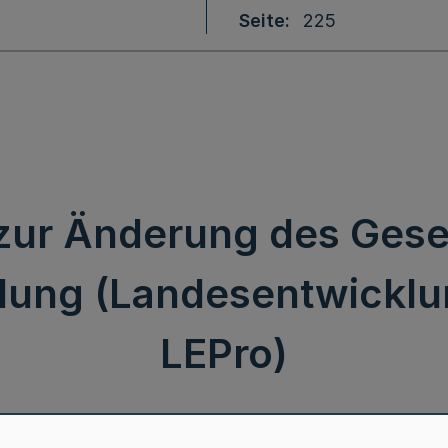
Seite
225
zur Änderung des Gese
lung (Landesentwickl
LEPro)