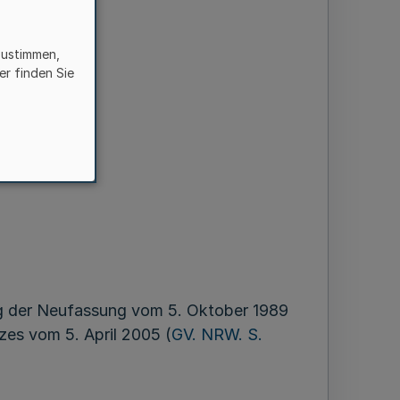
zustimmen,
er finden Sie
 der Neufassung vom 5. Oktober 1989
zes vom 5. April 2005 (
GV. NRW. S.