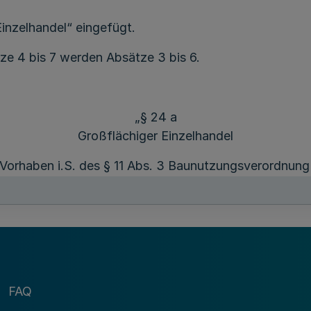
inzelhandel“ eingefügt.
tze 4 bis 7 werden Absätze 3 bis 6.
„§ 24 a
Großflächiger Einzelhandel
 Vorhaben i.S. des § 11 Abs. 3 Baunutzungsverordnun
sonstige großflächige Handelsbetriebe) dürfen nur in 
ben unberührt. Die in ihnen zulässigen Nutzungen ric
s, in dem ihr Standort liegt. Sie dürfen weder die Fun
er in benachbarten Gemeinden noch die wohnungsnahe
rfen Hersteller-Direktverkaufszentren mit mehr als 5
 Gemeinde mit mehr als 100.000 Einwohnern befindet.
FAQ
die Gemeinden als Haupt-, Neben- oder Nahversorgungs