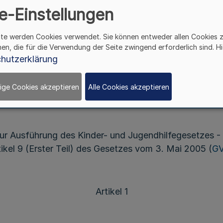
zur Änderung der Verordnung
e-Einstellungen
ber die Bestimmung Großer kreisangehöriger Städ
und Mittlerer kreisangehöriger Städte
ite werden Cookies verwendet. Sie können entweder allen Cookies 
hen, die für die Verwendung der Seite zwingend erforderlich sind. Hi
zu örtlichen Trägern der öffentlichen Jugendhilfe
hutzerklärung
ige Cookies akzeptieren
Alle Cookies akzeptieren
Vom 5 . September 2007
zur Ausführung des Kinder- und Jugendhilfegesetzes 
tikel 9 (Erster Teil) des Gesetzes vom 3. Mai 2005 (
GV
Artikel 1