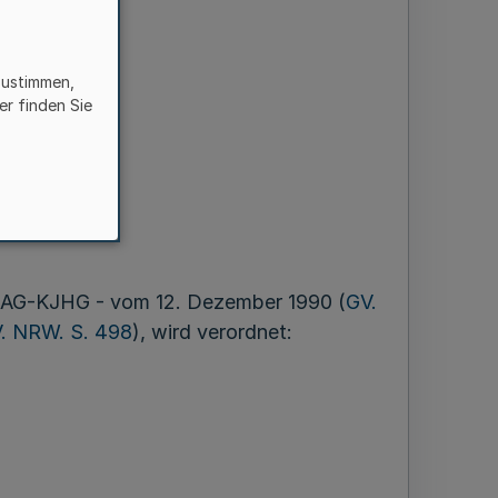
te
zustimmen,
er finden Sie
- AG-KJHG - vom 12. Dezember 1990 (
GV.
. NRW. S. 498
), wird verordnet: