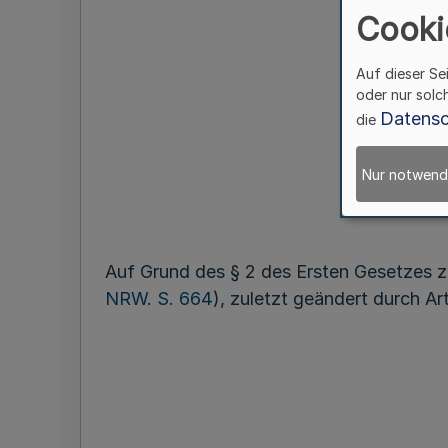
Cooki
ü
Auf dieser Se
oder nur solc
Datensc
die
Nur notwend
Auf Grund des § 2 des Ersten Gesetzes 
NRW. S. 664
), zuletzt geändert durch Ar