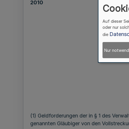
2010
Cooki
Auf dieser Se
oder nur solc
zur Best
Datensc
die
Nur notwend
(1) Geldforderungen der in § 1 des Verw
genannten Gläubiger von den Vollstreck