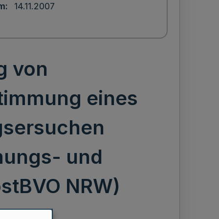
um
14.11.2007
g von
stimmung eines
ngsersuchen
mungs- und
ostBVO NRW)