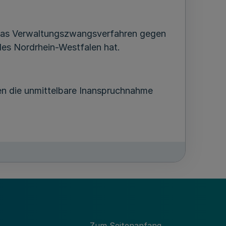
h das Verwaltungszwangsverfahren gegen
des Nordrhein-Westfalen hat.
gen die unmittelbare Inanspruchnahme
chen Rechts, soweit sie im Lande
enen durch Gesetz hoheitliche Aufgaben
Zum Seitenanfang