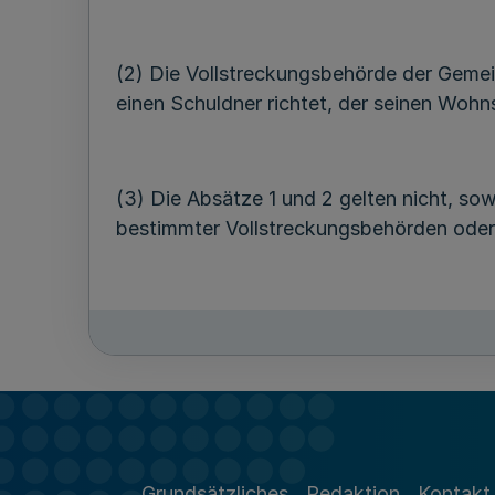
(2) Die Vollstreckungsbehörde der Geme
einen Schuldner richtet, der seinen Woh
(3) Die Absätze 1 und 2 gelten nicht, so
bestimmter Vollstreckungsbehörden oder 
Gläubiger im Sinne dieser Verordnung sin
Nordrhein-Westfalen ihren Sitz haben un
übertragen sind und die der Landesaufsic
Grundsätzliches
Redaktion
Kontakt