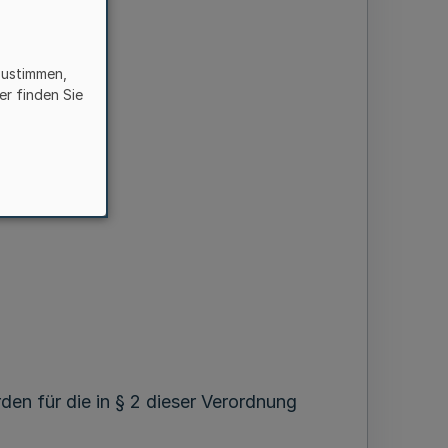
zustimmen,
er finden Sie
sersuchen
en für die in § 2 dieser Verordnung