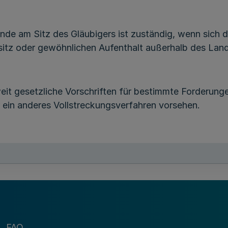
inde am Sitz des Gläubigers ist zuständig, wenn sic
nsitz oder gewöhnlichen Aufenthalt außerhalb des Lan
weit gesetzliche Vorschriften für bestimmte Forderun
ein anderes Vollstreckungsverfahren vorsehen.
§ 2
Gläubiger
d folgende Körperschaften und Anstalten des öffentli
d der Landesaufsicht unterstehen, ferner Personen, d
ht unterstehen:
FAQ