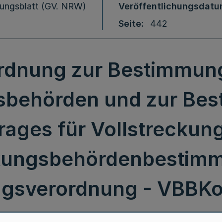
ungsblatt (GV. NRW)
Veröffentlichungsdat
Seite
442
rdnung zur Bestimmun
sbehörden und zur Be
rages für Vollstrecku
ckungsbehördenbestim
ragsverordnung - VBBK