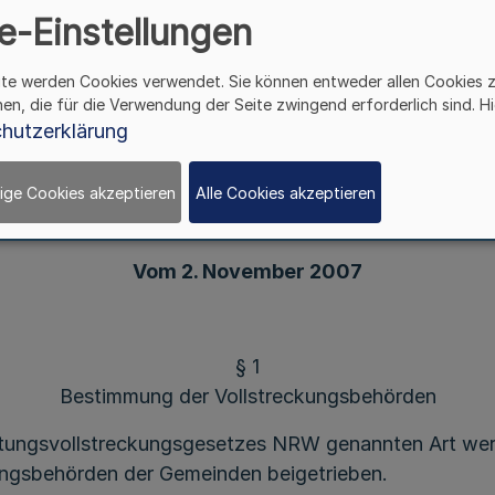
e-Einstellungen
Verordnung
ite werden Cookies verwendet. Sie können entweder allen Cookies 
zur Bestimmung von Vollstreckungsbehörden und
hen, die für die Verwendung der Seite zwingend erforderlich sind. Hi
immung eines Kostenbeitrages für Vollstreckung
hutzerklärung
(Vollstreckungsbehördenbestimmungs- und
Kostenbeitragsverordnung - VBBKostBVO NRW)
ige Cookies akzeptieren
Alle Cookies akzeptieren
Vom 2. November 2007
§ 1
Bestimmung der Vollstreckungsbehörden
altungsvollstreckungsgesetzes NRW genannten Art werd
ungsbehörden der Gemeinden beigetrieben.