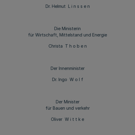
Dr. Helmut L i n s s e n
Die Ministerin
für Wirtschaft, Mittelstand und Energie
Christa T h o b e n
Der Innenminister
Dr. Ingo W o l f
Der Minister
für Bauen und verkehr
Oliver W i t t k e