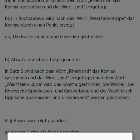
aa) In Buchstabe b wird nach dem Wort „Rheinland“ das
Komma gestrichen und das Wort „und“ eingefügt.
bb) In Buchstabe c wird nach dem Wort „Westfalen-Lippe“ das
Komma durch einen Punkt ersetzt.
cc) Die Buchstaben d und e werden gestrichen.
b) Absatz 5 wird wie folgt geändert:
In Satz 2 wird nach dem Wort „Rheinland“ das Komma
gestrichen und das Wort „und“ eingefügt; nach dem Wort
„Westfalen-Lippe“ wird das Komma gestrichen; die Wörter „der
Rheinische Sparkassen- und Giroverband und der Westfälisch-
Lippische Sparkassen- und Giroverband“ werden gestrichen.
6. § 8 wird wie folgt geändert:
a) Absatz 1 wird wie folgt geändert: