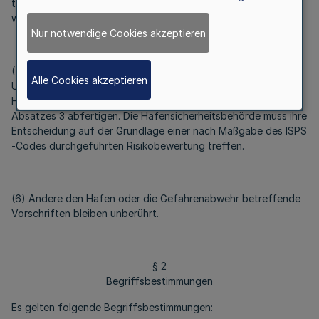
tatsächlich Seeschiffe im Sinne des Absatzes 3 abgefertigt
werden.
Nur notwendige Cookies akzeptieren
(5) Die Hafensicherheitsbehörde entscheidet über den
Alle Cookies akzeptieren
Umfang der Anwendung dieses Gesetzes auf diejenigen
Hafenanlagen, die nur gelegentlich Seeschiffe im Sinne des
Absatzes 3 abfertigen. Die Hafensicherheitsbehörde muss ihre
Entscheidung auf der Grundlage einer nach Maßgabe des ISPS
-Codes durchgeführten Risikobewertung treffen.
(6) Andere den Hafen oder die Gefahrenabwehr betreffende
Vorschriften bleiben unberührt.
§ 2
Begriffsbestimmungen
Es gelten folgende Begriffsbestimmungen: