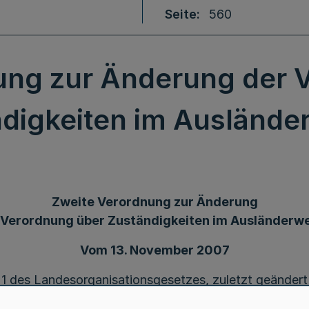
Seite
560
ung zur Änderung der 
digkeiten im Ausländ
Zweite Verordnung zur Änderung
 Verordnung über Zuständigkeiten im Ausländerw
Vom 13. November 2007
 1 des Landesorganisationsgesetzes, zuletzt geändert
eändert durch Artikel 3 des Gesetzes vom 1. März 2005