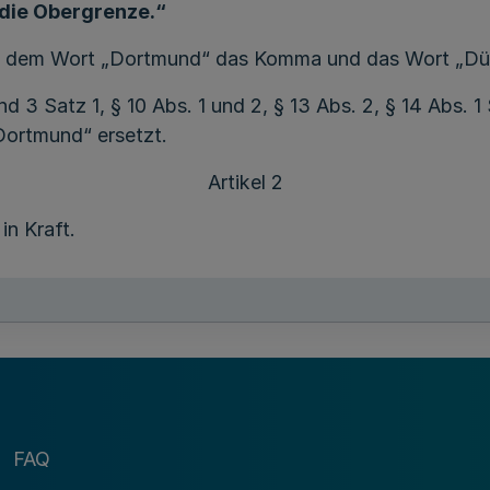
t die Obergrenze.“
ach dem Wort „Dortmund“ das Komma und das Wort „Düs
 und 3 Satz 1, § 10 Abs. 1 und 2, § 13 Abs. 2, § 14 Abs. 1
Dortmund“ ersetzt.
Artikel 2
in Kraft.
Die Landesregierung
Nordrhein-Westfalen
Der Ministerpräsident
FAQ