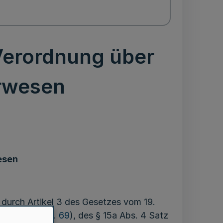
Verordnung über
erwesen
esen
 durch Artikel 3 des Gesetzes vom 19.
 (
GV. NRW. S. 69
), des § 15a Abs. 4 Satz