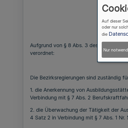
übe
Cooki
(Zus
Auf dieser Se
oder nur solc
Datensc
die
Aufgrund von § 8 Abs. 3 des Berufskraft
Nur notwend
verordnet:
Die Bezirksregierungen sind zuständig fü
1. die Anerkennung von Ausbildungsstätten
Verbindung mit § 7 Abs. 2 Berufskraftfah
2. die Überwachung der Tätigkeit der Aus
4 Satz 2 in Verbindung mit § 7 Abs. 1 Nr.