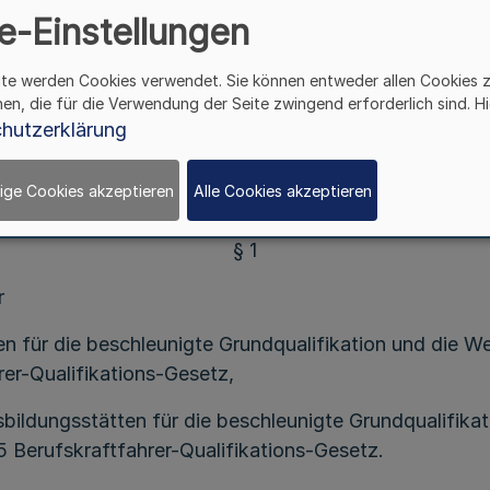
r die Bestimmung der zuständigen Behörden nach
e-Einstellungen
Berufskraftfahrer-Qualifikations-Gesetz
tändigkeitsverordnung Berufskraftfahrerqualifika
ite werden Cookies verwendet. Sie können entweder allen Cookies 
hen, die für die Verwendung der Seite zwingend erforderlich sind. Hi
Vom 20. November 2007
hutzerklärung
fahrer-Qualifikations-Gesetzes (BKrFQG) vom 14. Augu
ige Cookies akzeptieren
Alle Cookies akzeptieren
§ 1
r
 für die beschleunigte Grundqualifikation und die Wei
rer-Qualifikations-Gesetz,
bildungsstätten für die beschleunigte Grundqualifikat
 5 Berufskraftfahrer-Qualifikations-Gesetz.