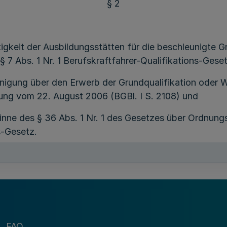
§ 2
igkeit der Ausbildungsstätten für die beschleunigte G
§ 7 Abs. 1 Nr. 1 Berufskraftfahrer-Qualifikations-Geset
einigung über den Erwerb der Grundqualifikation oder 
nung vom 22. August 2006 (BGBl. I S. 2108) und
nne des § 36 Abs. 1 Nr. 1 des Gesetzes über Ordnungs
s-Gesetz.
§ 3
r Verkündung in Kraft. Die zuständige oberste Landes
mber 2012 Bericht über die Wirksamkeit dieser Veror
FAQ