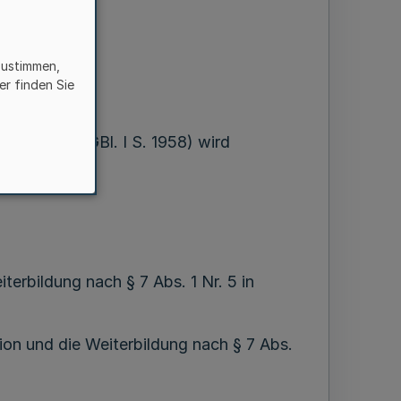
 dem
tion)
zustimmen,
er finden Sie
st 2006 (BGBl. I S. 1958) wird
terbildung nach § 7 Abs. 1 Nr. 5 in
ion und die Weiterbildung nach § 7 Abs.