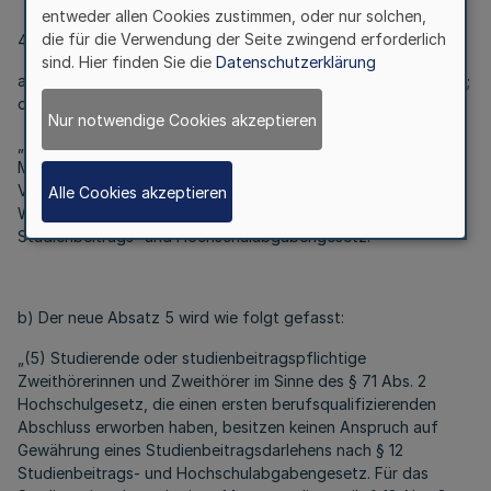
entweder allen Cookies zustimmen, oder nur solchen,
die für die Verwendung der Seite zwingend erforderlich
4. § 6 wird wie folgt geändert:
sind. Hier finden Sie die
Datenschutzerklärung
a) Nach Absatz 3 wird der folgende neue Absatz 4 eingefügt;
der bisherige Absatz 4 wird zu einem neuen Absatz 5:
Nur notwendige Cookies akzeptieren
„(4) Studierende mit der Staatsangehörigkeit eines anderen
Mitgliedsstaates der Europäischen Union oder eines
Vertragsstaates des Abkommens über den Europäischen
Alle Cookies akzeptieren
Wirtschaftsraum sind darlehensberechtigt im Sinne des § 12
Studienbeitrags- und Hochschulabgabengesetz.“
b) Der neue Absatz 5 wird wie folgt gefasst:
„(5) Studierende oder studienbeitragspflichtige
Zweithörerinnen und Zweithörer im Sinne des § 71 Abs. 2
Hochschulgesetz, die einen ersten berufsqualifizierenden
Abschluss erworben haben, besitzen keinen Anspruch auf
Gewährung eines Studienbeitragsdarlehens nach § 12
Studienbeitrags- und Hochschulabgabengesetz. Für das