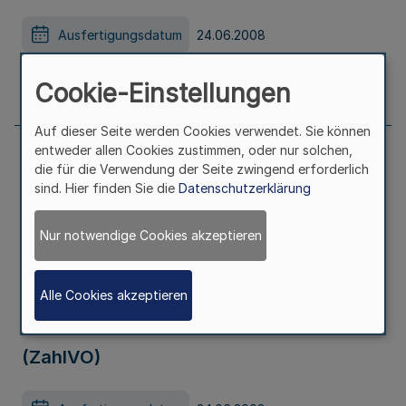
Ausfertigungsdatum
24.06.2008
Seite
517
Cookie-Einstellungen
Auf dieser Seite werden Cookies verwendet. Sie können
entweder allen Cookies zustimmen, oder nur solchen,
Verordnung über die Ermächtigung des
die für die Verwendung der Seite zwingend erforderlich
sind. Hier finden Sie die
Datenschutzerklärung
Justizministeriums zum Erlass einer
Nur notwendige Cookies akzeptieren
Rechtsverordnung nach § 1 ZahlVGJG
und über Zahlungen in
Alle Cookies akzeptieren
Zwangsversteigerungsverfahren
(ZahlVO)