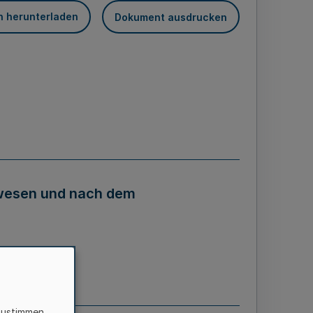
n herunterladen
Dokument ausdrucken
lwesen und nach dem
zustimmen,