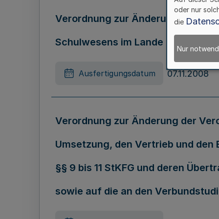
oder nur solc
Verordnung zur Änderung der Vier
Datensc
die
Schulwesens im Lande Nordrhein-
Nur notwend
07.11.2008
Ausfertigungsdatum
Verordnung zur Änderung der Vero
Umsetzung, den Vertrieb und den 
§§ 9 bis 11 StKFG und deren Übert
sowie auf die an den Verbundstud