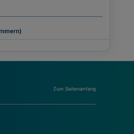
ammern)
n für bewegliche Bodendenkmäler
Zum Seitenanfang
m Bauproduktengesetz