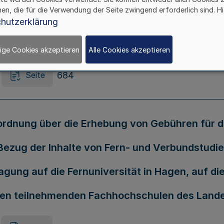
hen, die für die Verwendung der Seite zwingend erforderlich sind. Hi
ten Verordnung zur Ausführung des Ersten G
hutzerklärung
Westfalen
ige Cookies akzeptieren
Alle Cookies akzeptieren
684
Seite
rdnung über die Erhebung von Gebühren für d
Bezug der Inhalte von Fern- und Verbundstudi
ragung auf die Fernuniversität in Hagen, auf 
ien teilnehmenden Fachhochschulen des Land