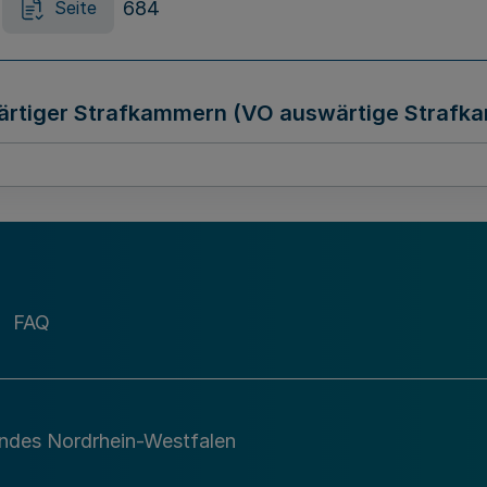
684
Seite
wärtiger Strafkammern (VO auswärtige Strafk
685
Seite
ordnung über die Sachverständigenkommissio
FAQ
685
Seite
andes Nordrhein-Westfalen
 nach dem Energieeinsparungsgesetz und de