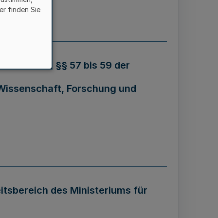
er finden Sie
 nach den §§ 57 bis 59 der
 Wissenschaft, Forschung und
tsbereich des Ministeriums für