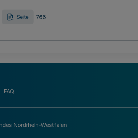
766
Seite
 Rheinischen Zusatzversorgungskasse für Ge
767
Seite
FAQ
chlasssachen an die die Testamentsverzeichnis
sse (BenachrichtigungsVO Nachlasssachen)
andes Nordrhein-Westfalen
767
Seite