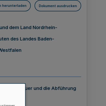
n herunterladen
Dokument ausdrucken
und dem Land Nordrhein-
uten des Landes Baden-
Westfalen
nkommensteuer und die Abführung
AntV)
zustimmen,