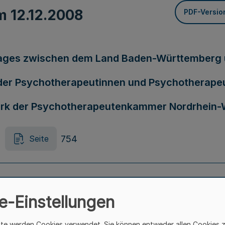
om
12.12.2008
PDF-Versio
ages zwischen dem Land Baden-Württemberg 
 der Psychotherapeutinnen und Psychotherape
k der Psychotherapeutenkammer Nordrhein-
754
Seite
nd Auszahlung des Gemeindeanteils an der Ei
e-Einstellungen
Haushaltsjahre 2009, 2010 und 2011 (EStGem
ite werden Cookies verwendet. Sie können entweder allen Cookies 