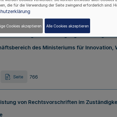
hen, die für die Verwendung der Seite zwingend erforderlich sind. Hi
755
Seite
hutzerklärung
ige Cookies akzeptieren
Alle Cookies akzeptieren
r Verordnung zur Übertragung von Befugnissen
ftsbereich des Ministeriums für Innovation,
766
Seite
stung von Rechtsvorschriften im Zuständigkei
ie