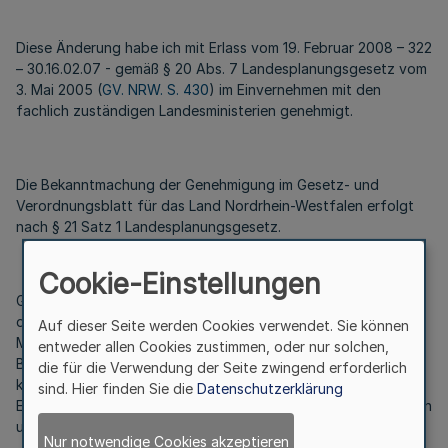
Diese Änderung habe ich mit Erlass vom 19. Februar 2008 – 322
– 30.16.02.07 - gemäß § 20 Abs. 7 Landesplanungsgesetz vom
3. Mai 2005 (
GV. NRW. S. 430
) im Einvernehmen mit den
fachlich zuständigen Landesministerien genehmigt.
Die Bekanntmachung der Genehmigung im Gesetz- und
Verordnungsblatt für das Land Nordrhein-Westfalen erfolgt
nach § 21 Satz 1 Landesplanungsgesetz.
Cookie-Einstellungen
Gemäß § 21 Satz 2 Landesplanungsgesetz wird die Änderung
des Regionalplans beim Ministerium für Wirtschaft,
Auf dieser Seite werden Cookies verwendet. Sie können
Mittelstand und Energie (Landesplanungsbehörde), der
entweder allen Cookies zustimmen, oder nur solchen,
Bezirksregierung Köln (Bezirksplanungsbehörde), der
die für die Verwendung der Seite zwingend erforderlich
kreisfreien Stadt Aachen, den Kreisen Aachen, Düren,
sind. Hier finden Sie die
Datenschutzerklärung
Euskirchen und Heinsberg sowie den kreisangehörigen Städten
und Gemeinden zur Einsicht für jedermann niedergelegt.
Nur notwendige Cookies akzeptieren