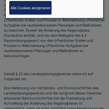
Landesplanungsgesetz mit der Bekanntmachung der
Alle Cookies akzeptieren
Genehmigung zum Ziel der Raumordnung. Sie ist nach
Maßgabe der §§ 4 und 5 Raumordnungsgesetz von den
öffentlichen Stellen und Privaten in Wahrnehmung öffentlicher
Aufgaben bei raumbedeutsamen Planungen und Maßnahmen
zu beachten. Soweit die Änderung des Regionalplans
Grundsätze enthält, sind sie nach Maßgabe des § 4
Raumordnungsgesetz von den öffentlichen Stellen und
Privaten in Wahrnehmung öffentlicher Aufgaben bei
raumbedeutsamen Planungen und Maßnahmen zu
berücksichtigen.
Gemäß § 23 des Landesplanungsgesetzes weise ich auf
Folgendes hin:
Eine Verletzung von Verfahrens- und Formvorschriften des
Landesplanungsgesetzes und der aufgrund dieses Gesetzes
erlassenen Rechtsvorschriften bei der Erarbeitung und
Aufstellung der Änderung des Regionalplanes ist
unbeachtlich, wenn sie nicht schriftlich unter Bezeichnung der