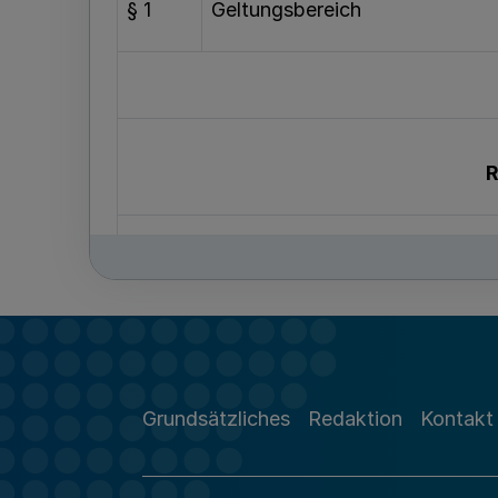
§ 1
Geltungsbereich
R
§ 2
Rechtsstellung
§ 3
Aufgaben
Grundsätzliches
Redaktion
Kontakt
§ 4
Freiheit der Kunst und der Wis