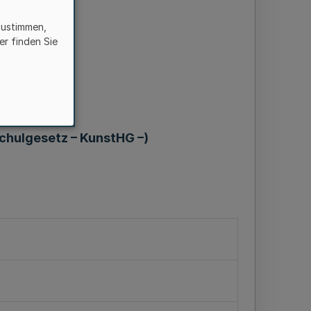
zustimmen,
er finden Sie
chulgesetz – KunstHG –)