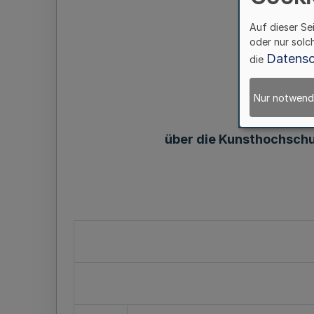
Auf dieser Se
oder nur solc
Datensc
die
Nur notwend
über die Kunsthochschu