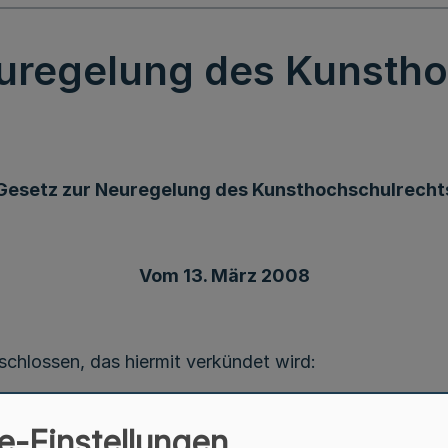
uregelung des Kunsth
Gesetz zur Neuregelung des Kunsthochschulrecht
Vom 13. März 2008
chlossen, das hiermit verkündet wird:
e-Einstellungen
Gesetz zur Neuregelung des Kunsthochschulrecht