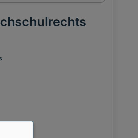
ochschulrechts
s
s