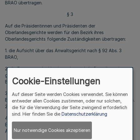
BRAO übertragen.
§ 3
Auf die Präsidentinnen und Präsidenten der
Oberlandesgerichte werden für den Bezirk ihres
Oberlandesgerichts folgende Zuständigkeiten übertragen:
1. die Aufsicht über das Anwaltsgericht nach § 92 Abs. 3
BRAO,
2. die Ernennung der Vorsitzenden und die Bestellung des
geschäftsleitenden Vorsitzenden des Anwaltsgerichts (§ 93
Cookie-Einstellungen
BRAO),
3. die Ernennung der Mitglieder des Anwaltsgerichts und die
Auf dieser Seite werden Cookies verwendet. Sie können
Bestimmung der erforderlichen Zahl von Mitgliedern (§ 94 Abs.
entweder allen Cookies zustimmen, oder nur solchen,
2 BRAO),
die für die Verwendung der Seite zwingend erforderlich
sind. Hier finden Sie die
Datenschutzerklärung
4. das Antragsrecht nach § 95 Abs. 2 BRAO sowie die
Entlassung eines Mitglieds des Anwaltsgerichts gemäß § 95
Nur notwendige Cookies akzeptieren
Abs. 3 BRAO,