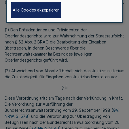
5. die Bestätigung der Geschäftsordnung des Anwaltsgerichts
nach § 98 Abs. 4 BRAO.
Alle Cookies akzeptieren
§ 4
(1) Den Präsidentinnen und Präsidenten der
Oberlandesgerichte wird zur Wahrnehmung der Staatsaufsicht
nach § 62 Abs. 2 BRAO die Bearbeitung der Eingaben
übertragen, in denen Beschwerde über die
Rechtsanwaltskammer im Bezirk des jeweiligen
Oberlandesgerichts geführt wird.
(2) Abweichend von Absatz 1 behält sich das Justizministerium
die Zuständigkeit für Eingaben von Justizbediensteten vor.
§ 5
Diese Verordnung tritt am Tage nach der Verkündung in Kraft.
Die Verordnung zur Ausführung der
Bundesrechtsanwaltsordnung vom 29. September 1998 (
GV.
NRW. S. 578
) und die Verordnung zur Übertragung von
Befugnissen nach der Bundesrechtsanwaltsordnung vom 26.
Januar 1999 (
GV. NRW. S. 40
) treten zum gleichen Zeitpunkt