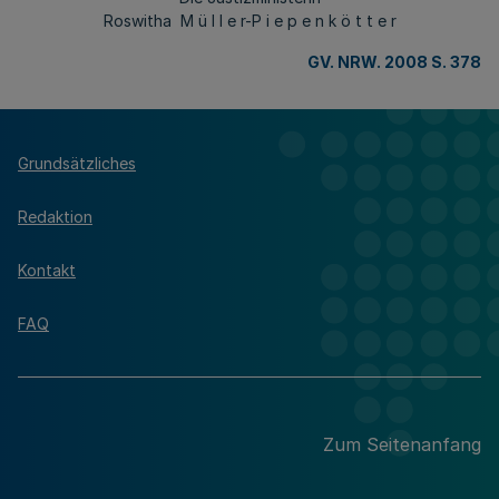
Roswitha M ü l l e r-P i e p e n k ö t t e r
GV. NRW. 2008 S. 378
Grundsätzliches
Redaktion
Kontakt
FAQ
Zum Seitenanfang