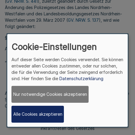
(
GV. NRW. S. 441
), zuletzt geändert durch Gesetz zur
Änderung des Polizeigesetzes des Landes Nordrhein-
Westfalen und des Landesbesoldungsgesetzes Nordrhein-
Westfalen vom 29. März 2007 (
GV. NRW. S. 137
), wird wie
folgt geändert:
§ 15a wird wie folgt geändert:
Cookie-Einstellungen
Absatz 5 erhält folgende Fassung
Auf dieser Seite werden Cookies verwendet. Sie können
„(5) §15 a tritt am 31. Juli 2013 außer Kraft.“
entweder allen Cookies zustimmen, oder nur solchen,
Artikel 2
die für die Verwendung der Seite zwingend erforderlich
sind. Hier finden Sie die
Datenschutzerklärung
Einschränkung von Grundrechten
Aufgrund dieses Gesetzes kann das Recht auf informationelle
Nur notwendige Cookies akzeptieren
Selbstbestimmung (Artikel 2 Abs. 1 i.V.m. Artikel 1 Abs. 1 des
Grundgesetzes) eingeschränkt werden.
Alle Cookies akzeptieren
Artikel 3
Inkrafttreten des Gesetzes