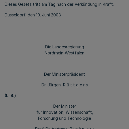
Dieses Gesetz tritt am Tag nach der Verkündung in Kraft.
Düsseldorf, den 10. Juni 2008
Die Landesregierung
Nordrhein-Westfalen
Der Ministerpräsident
Dr. Jürgen R ü t t g e r s
(L. S.)
Der Minister
für Innovation, Wissenschaft,
Forschung und Technologie
Prof. Dr. Andreas P i n k w a r t