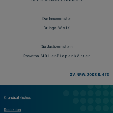
Der Innenminister
Dr. Ingo W o l f
Die Justizministerin
Roswitha M ü l l e r-P i e p e n k ö t t e r
GV. NRW. 2008 S. 473
Grundsätzliches
Redaktion