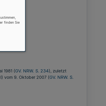
zustimmen,
er finden Sie
er
i 1981 (
GV. NRW. S. 234
), zuletzt
I) vom 9. Oktober 2007 (
GV. NRW. S.