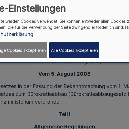
e-Einstellungen
Verordnung
ite werden Cookies verwendet. Sie können entweder allen Cookies 
über die Ausbildung und Prüfung
hen, die für die Verwendung der Seite zwingend erforderlich sind. Hi
für Laufbahnen des
hutzerklärung
gehobenen nichttechnischen Dienstes (Bachelor)
im Lande Nordrhein-Westfalen
ige Cookies akzeptieren
Alle Cookies akzeptieren
Ausbildungsverordnung gehobener nichttechnisch
Dienst Bachelor - VAPgD BA)
Vom 5. August 2008
etzes in der Fassung der Bekanntmachung vom 1. Ma
setzes zum Bürokratieabbau (Bürokratieabbaugesetz I
anzministerium verordnet:
Teil I
Allgemeine Regelungen