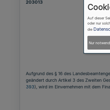
203013
Cooki
Auf dieser Se
oder nur solc
Datensc
die
Nur notwend
(
Aufgrund des § 16 des Landesbeamtenges
geändert durch Artikel 3 des Zweiten Ge
393
), wird im Einvernehmen mit dem Fin