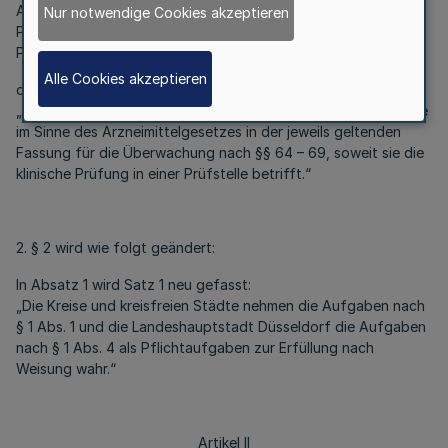
Ausnahme des unmittelbaren Arzt-Patienten- oder
Nur notwendige Cookies akzeptieren
Probandenverhältnisses“ durch die Wörter „außerhalb einer
Prüfstelle“ ersetzt.
Alle Cookies akzeptieren
c) Nach Absatz 3 wird ein neuer Absatz 4 angefügt:
„(4) Die Landeshauptstadt Düsseldorf ist zuständige Behörde
im Sinne des Arzneimittelgesetzes in der jeweils geltenden
Fassung für die Überwachung nach §§ 64 – 69, soweit sie die
klinische Prüfung in einer Prüfstelle betrifft.“
2. § 2 wird wie folgt geändert:
In Absatz 1 wird Satz 1 neu gefasst:
„Die Kreise und kreisfreien Städte nehmen die Aufgaben nach
§ 1 Abs. 1 und die Landeshauptstadt Düsseldorf die Aufgaben
nach § 1 Abs. 4 als Pflichtaufgaben zur Erfüllung nach
Weisung wahr.“
Artikel II