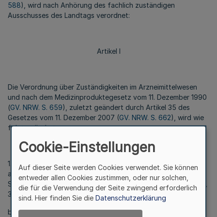
588
), wird nach Anhörung des fachlich zuständigen
Ausschusses des Landtags verordnet:
Artikel I
Die Verordnung über Zuständigkeiten im Arzneimittelwesen
und nach dem Medizinproduktegesetz vom 11. Dezember 1990
(
GV. NRW. S. 659
), zuletzt geändert durch Artikel 35 des
Gesetzes vom 11. Dezember 2007 (
GV. NRW. S. 662
), wird wie
folgt geändert:
Cookie-Einstellungen
1. § 1 wird wie folgt geändert:
Auf dieser Seite werden Cookies verwendet. Sie können
a) In Absatz 1 wird zwischen Nummer 2 und Nummer 3 der
entweder allen Cookies zustimmen, oder nur solchen,
Satzteil „ Absätzen 2 und 3 “ durch den Satzteil „ Absätzen 2,
die für die Verwendung der Seite zwingend erforderlich
3 und 4 “ ersetzt.
sind. Hier finden Sie die
Datenschutzerklärung
b) In Absatz 2 Nr. 1 Buchstabe la werden die Wörter „mit