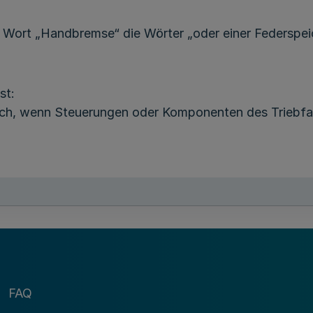
m Wort „Handbremse“ die Wörter „oder einer Federspe
st:
rlich, wenn Steuerungen oder Komponenten des Triebfah
rordnung sind zugelassen:
ndesamt oder von der zuständigen Landesbehörde als
erwachungsvereine und der Technischen Überwachung
FAQ