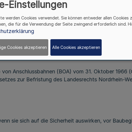
e-Einstellungen
s Allgemeinen Eisenbahngesetzes vom 27. Dezember 19
ite werden Cookies verwendet. Sie können entweder allen Cookies 
des Gesetzes vom 26. Februar 2008 (BGBl. I S 215), wi
hen, die für die Verwendung der Seite zwingend erforderlich sind. Hi
hutzerklärung
Artikel 1
ige Cookies akzeptieren
Alle Cookies akzeptieren
b von Anschlussbahnen (BOA) vom 31. Oktober 1966 (G
esetzes zur Befristung des Landesrechts Nordrhein-W
enn sie sich auf die Sicherheit auswirken, vor Baube