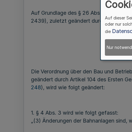
Cooki
Auf Grundlage des § 26 Abs. 5 Satz 3 de
Auf dieser Se
2439), zuletzt geändert durch Artikel 8 
oder nur solc
Datensc
die
Nur notwend
Die Verordnung über den Bau und Betrie
geändert durch Artikel 104 des Ersten G
248
), wird wie folgt geändert:
1. § 4 Abs. 3 wird wie folgt gefasst:
„(3) Änderungen der Bahnanlagen sind, w