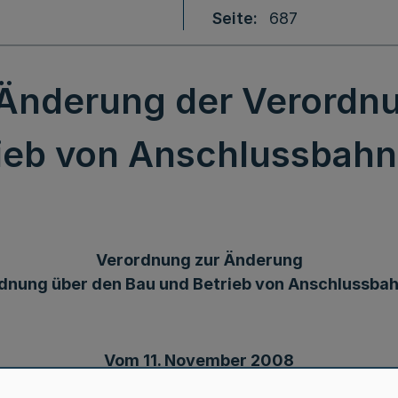
Seite
687
Änderung der Verordn
ieb von Anschlussbah
Verordnung zur Änderung
dnung über den Bau und Betrieb von Anschlussba
Vom 11. November 2008