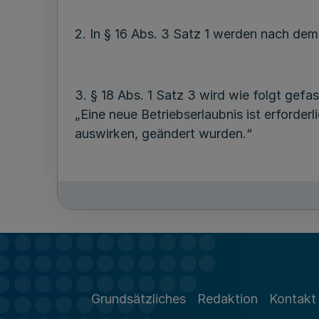
2. In § 16 Abs. 3 Satz 1 werden nach de
3. § 18 Abs. 1 Satz 3 wird wie folgt gefas
„Eine neue Betriebserlaubnis ist erforde
auswirken, geändert wurden.“
4. § 19 Abs. 5 wird wie folgt gefasst:
„(5) Als Kesselprüfer im Sinne dieser Ve
a) die Ingenieure, die vom Eisenbahn-Bu
b) Sachverständige der Technischen Üb
Grundsätzliches
Redaktion
Kontakt