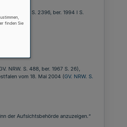
93 (BGBl. I S. 2396, ber. 1994 I S.
zustimmen,
rd verordnet:
er finden Sie
V. NRW. S. 488, ber. 1967 S. 26),
estfalen vom 18. Mai 2004 (
GV. NRW. S.
ginn der Aufsichtsbehörde anzuzeigen.“