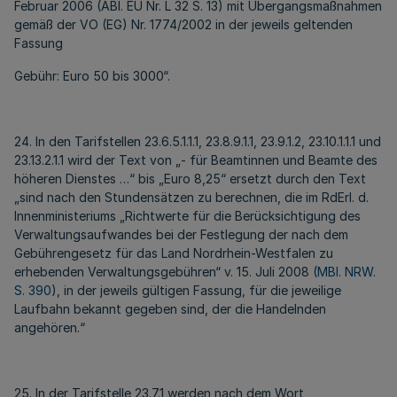
Februar 2006 (ABl. EU Nr. L 32 S. 13) mit Übergangsmaßnahmen
gemäß der VO (EG) Nr. 1774/2002 in der jeweils geltenden
Fassung
Gebühr: Euro 50 bis 3000“.
24. In den Tarifstellen 23.6.5.1.1.1, 23.8.9.1.1, 23.9.1.2, 23.10.1.1.1 und
23.13.2.1.1 wird der Text von „- für Beamtinnen und Beamte des
höheren Dienstes …“ bis „Euro 8,25“ ersetzt durch den Text
„sind nach den Stundensätzen zu berechnen, die im RdErl. d.
Innenministeriums „Richtwerte für die Berücksichtigung des
Verwaltungsaufwandes bei der Festlegung der nach dem
Gebührengesetz für das Land Nordrhein-Westfalen zu
erhebenden Verwaltungsgebühren“ v. 15. Juli 2008 (
MBl. NRW.
S. 390
), in der jeweils gültigen Fassung, für die jeweilige
Laufbahn bekannt gegeben sind, der die Handelnden
angehören.“
25. In der Tarifstelle 23.7.1 werden nach dem Wort