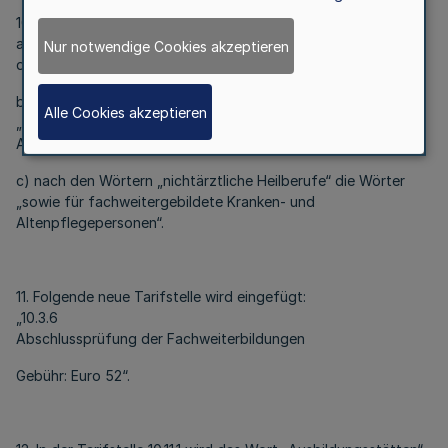
10. In der Tarifstelle 10.3.1 werden eingefügt
a) nach dem Wort „Krankenpflegepersonen“ ein Komma und
Nur notwendige Cookies akzeptieren
das Wort „Altenpflegepersonen“,
b) nach dem Wort „Podologen“ ein Komma und die Wörter
Alle Cookies akzeptieren
„Krankenpflegehelfer, Krankenpflegeassistenten,
Altenpflegehelfer, Familienpfleger“ und
c) nach den Wörtern „nichtärztliche Heilberufe“ die Wörter
„sowie für fachweitergebildete Kranken- und
Altenpflegepersonen“.
11. Folgende neue Tarifstelle wird eingefügt:
„10.3.6
Abschlussprüfung der Fachweiterbildungen
Gebühr: Euro 52“.