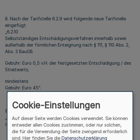
8. Nach der Tarifstelle 6.2.9 wird folgende neue Tarifstelle
eingefügt:
„6.2.10
Selbstständiges Entschädigungsverfahren innerhalb sowie
außerhalb der förmlichen Enteignung nach § 111, § 110 Abs. 2,
Abs. 3 BauGB
Gebühr: Euro 0,5 v.H. der festgesetzten Entschädigung / des
Streitwerts;
mindestens
Gebühr: Euro 45“.
Cookie-Einstellungen
9. Die Tarifstelle 10.3 erhält folgende neue Überschrift:
„Nichtärztliche Heilberufe, Familienpflege und Helferberufe in
Auf dieser Seite werden Cookies verwendet. Sie können
der Pflege“.
entweder allen Cookies zustimmen, oder nur solchen,
die für die Verwendung der Seite zwingend erforderlich
sind. Hier finden Sie die
Datenschutzerklärung