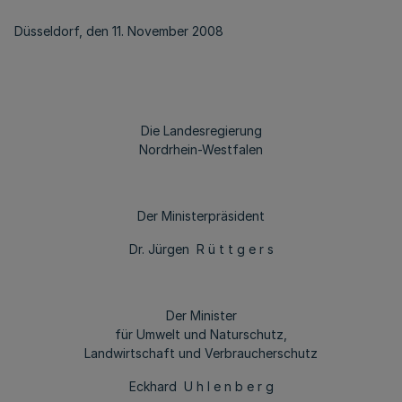
Düsseldorf, den 11. November 2008
Die Landesregierung
Nordrhein-Westfalen
Der Ministerpräsident
Dr. Jürgen R ü t t g e r s
Der Minister
für Umwelt und Naturschutz,
Landwirtschaft und Verbraucherschutz
Eckhard U h l e n b e r g