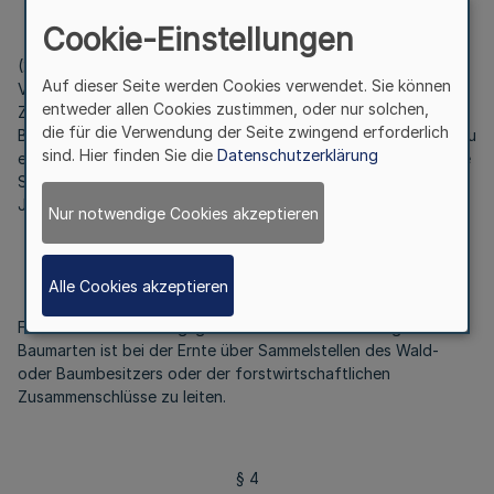
Cookie-Einstellungen
(2) Die Menge des nach Absatz 1 erzeugten forstlichen
Auf dieser Seite werden Cookies verwendet. Sie können
Vermehrungsgutes ist im unmittelbaren zeitlichen
entweder allen Cookies zustimmen, oder nur solchen,
Zusammenhang mit der Erzeugung vom Wald- oder
die für die Verwendung der Seite zwingend erforderlich
Baumbesitzer oder seines Beauftragten in einer Sammelliste zu
sind. Hier finden Sie die
Datenschutzerklärung
erfassen. Für jede Zulassungseinheit und jede Baumart ist eine
Sammelliste zu führen. Sie ist nach Abschluss der Ernte zehn
Jahre vom Wald- oder Baumbesitzer aufzubewahren.
Nur notwendige Cookies akzeptieren
Alle Cookies akzeptieren
§ 3
Forstliches Vermehrungsgut aller dem FoVG unterliegenden
Baumarten ist bei der Ernte über Sammelstellen des Wald-
oder Baumbesitzers oder der forstwirtschaftlichen
Zusammenschlüsse zu leiten.
§ 4